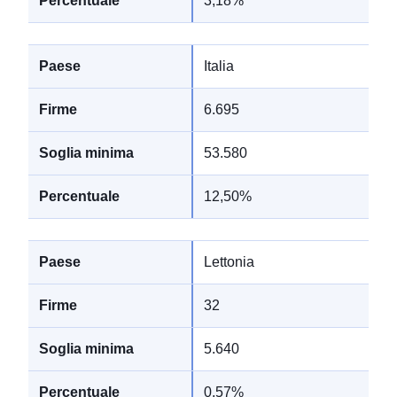
3,18%
Italia
6.695
53.580
12,50%
Lettonia
32
5.640
0,57%