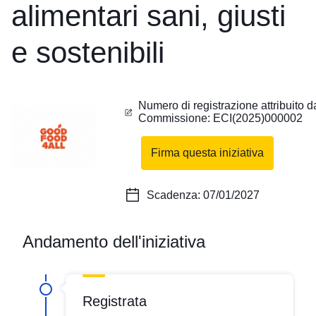
alimentari sani, giusti
e sostenibili
Numero di registrazione attribuito d
Commissione
:
ECI(2025)000002
Firma questa iniziativa
(Il
cibo
Scadenza
:
07/01/2027
è
un
Andamento dell'iniziativa
diritto
umano
per
Registrata
tutti!