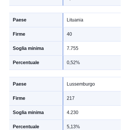
Lituania
40
7.755
0,52%
Lussemburgo
217
4.230
5,13%