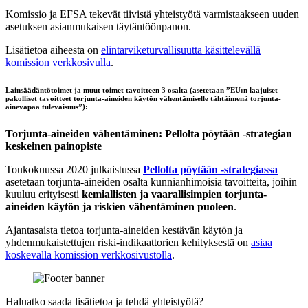
Komissio ja EFSA tekevät tiivistä yhteistyötä varmistaakseen uuden
asetuksen asianmukaisen täytäntöönpanon.
Lisätietoa aiheesta on
elintarviketurvallisuutta käsittelevällä
komission verkkosivulla
.
Lainsäädäntötoimet ja muut toimet tavoitteen 3 osalta (asetetaan ”EU:n laajuiset
pakolliset tavoitteet torjunta-aineiden käytön vähentämiselle tähtäimenä torjunta-
ainevapaa tulevaisuus”):
Torjunta-aineiden vähentäminen: Pellolta pöytään -strategian
keskeinen painopiste
Toukokuussa 2020 julkaistussa
Pellolta pöytään -strategiassa
asetetaan torjunta-aineiden osalta kunnianhimoisia tavoitteita, joihin
kuuluu erityisesti
kemiallisten ja vaarallisimpien torjunta-
aineiden käytön ja riskien vähentäminen puoleen
.
Ajantasaista tietoa torjunta-aineiden kestävän käytön ja
yhdenmukaistettujen riski-indikaattorien kehityksestä on
asiaa
koskevalla komission verkkosivustolla
.
Haluatko saada lisätietoa ja tehdä yhteistyötä?