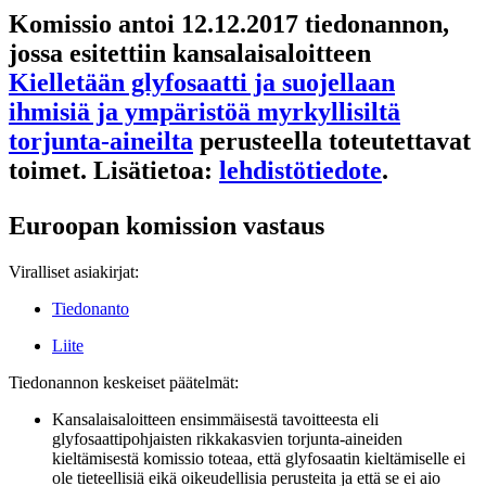
Komissio antoi 12.12.2017 tiedonannon,
jossa esitettiin kansalaisaloitteen
Kielletään glyfosaatti ja suojellaan
ihmisiä ja ympäristöä myrkyllisiltä
torjunta-aineilta
perusteella toteutettavat
toimet. Lisätietoa:
lehdistötiedote
.
Euroopan komission vastaus
Viralliset asiakirjat:
Tiedonanto
Liite
Tiedonannon keskeiset päätelmät:
Kansalaisaloitteen ensimmäisestä tavoitteesta eli
glyfosaattipohjaisten rikkakasvien torjunta-aineiden
kieltämisestä komissio toteaa, että glyfosaatin kieltämiselle ei
ole tieteellisiä eikä oikeudellisia perusteita ja että se ei aio