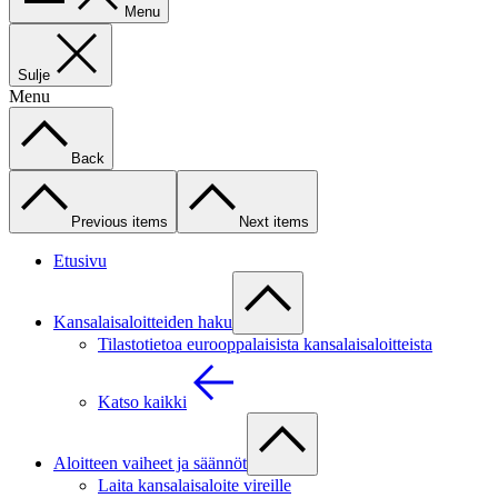
Menu
Sulje
Menu
Back
Previous items
Next items
Etusivu
Kansalaisaloitteiden haku
Tilastotietoa eurooppalaisista kansalaisaloitteista
Katso kaikki
Aloitteen vaiheet ja säännöt
Laita kansalaisaloite vireille