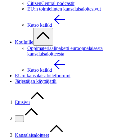
CitizenCentral-podcastit
EU:n toimielinten kansalaisaloitesivut
Katso kaikki
Kouluille
Oppimateriaalipaketti eurooppalaisesta
kansalaisaloitteesta
Katso kaikki
EU:n kansalaisaloitefoorumi
Järjestäjän käyttäjätili
Etusivu
…
Kansalaisaloitteet