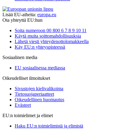
Lisää EU-aiheita:
europa.eu
Ota yhteyttä EU:hun
Soita numeroon 00 800 6 7 8 9 10 11
Käytä muita soittomahdollisuuksia
Lähetä viesti yhteydenottolomakkeella
Käy EU:n yhteyspisteessä
Sosiaalinen media
EU sosiaalisessa mediassa
Oikeudelliset ilmoitukset
Sivustojen kielivalikoima
Tietosuojaperiaatteet
Oikeudellinen huomautus
Evästeet
EU:n toimielimet ja elimet
Haku EU:n toimielimistä ja elimistä