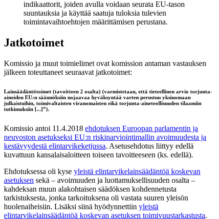
indikaattorit, joiden avulla voidaan seurata EU-tason
suuntauksia ja käyttää saatuja tuloksia tulevien
toimintavaihtoehtojen määrittämisen perustana.
Jatkotoimet
Komissio ja muut toimielimet ovat komission antaman vastauksen
jälkeen toteuttaneet seuraavat jatkotoimet:
Lainsäädäntötoimet (tavoitteen 2 osalta) (varmistetaan, että tieteellinen arvio torjunta-
aineiden EU:n säännöksiin nojaavaa hyväksyntää varten perustuu yksinomaan
julkaistuihin, toimivaltaisten viranomaisten eikä torjunta-aineteollisuuden tilaamiin
tutkimuksiin [...]”).
Komissio antoi 11.4.2018
ehdotuksen Euroopan parlamentin ja
neuvoston asetukseksi EU:n riskinarviointimallin avoimuudesta ja
kestävyydestä elintarvikeketjussa
. Asetusehdotus liittyy edellä
kuvattuun kansalaisaloitteen toiseen tavoitteeseen (ks. edellä).
Ehdotuksessa oli kyse
yleistä elintarvikelainsäädäntöä koskevan
asetuksen
sekä – avoimuuden ja luottamuksellisuuden osalta –
kahdeksan muun alakohtaisen säädöksen kohdennetusta
tarkistuksesta, jonka tarkoituksena oli vastata suuren yleisön
huolenaiheisiin. Lisäksi siinä hyödynnettiin
yleistä
elintarvikelainsäädäntöä koskevan asetuksen toimivuustarkastusta
.