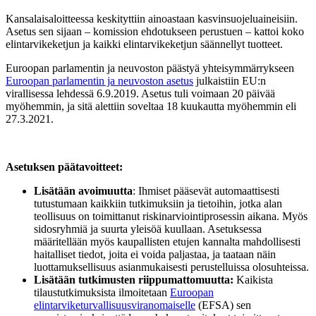
Kansalaisaloitteessa keskityttiin ainoastaan kasvinsuojeluaineisiin.
Asetus sen sijaan – komission ehdotukseen perustuen – kattoi koko
elintarvikeketjun ja kaikki elintarvikeketjun säännellyt tuotteet.
Euroopan parlamentin ja neuvoston päästyä yhteisymmärrykseen
Euroopan
parlamentin ja neuvoston asetus
julkaistiin EU:n
virallisessa lehdessä 6.9.2019. Asetus tuli voimaan 20 päivää
myöhemmin, ja sitä alettiin soveltaa 18 kuukautta myöhemmin eli
27.3.2021.
Asetuksen päätavoitteet
:
Lisätään avoimuutta
: Ihmiset pääsevät automaattisesti
tutustumaan kaikkiin tutkimuksiin ja tietoihin, jotka alan
teollisuus on toimittanut riskinarviointiprosessin aikana. Myös
sidosryhmiä ja suurta yleisöä kuullaan. Asetuksessa
määritellään myös kaupallisten etujen kannalta mahdollisesti
haitalliset tiedot, joita ei voida paljastaa, ja taataan näin
luottamuksellisuus asianmukaisesti perustelluissa olosuhteissa.
Lisätään tutkimusten riippumattomuutta
:
Kaikista
tilaustutkimuksista ilmoitetaan
Euroopan
elintarviketurvallisuusviranomaiselle
(EFSA) sen