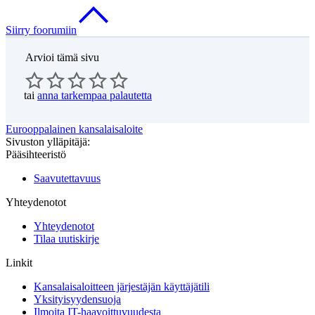
Siirry foorumiin
Arvioi tämä sivu
tai
anna tarkempaa palautetta
Eurooppalainen kansalaisaloite
Sivuston ylläpitäjä:
Pääsihteeristö
Saavutettavuus
Yhteydenotot
Yhteydenotot
Tilaa uutiskirje
Linkit
Kansalaisaloitteen järjestäjän käyttäjätili
Yksityisyydensuoja
Ilmoita IT-haavoittuvuudesta