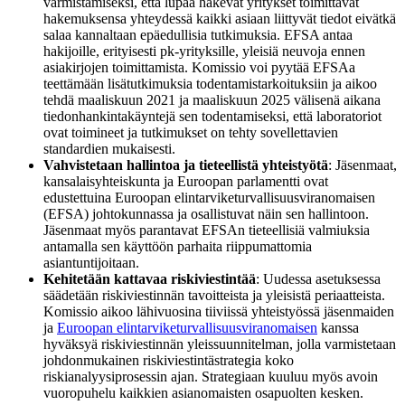
varmistamiseksi, että lupaa hakevat yritykset toimittavat
hakemuksensa yhteydessä kaikki asiaan liittyvät tiedot eivätkä
salaa kannaltaan epäedullisia tutkimuksia. EFSA antaa
hakijoille, erityisesti pk-yrityksille, yleisiä neuvoja ennen
asiakirjojen toimittamista. Komissio voi pyytää EFSAa
teettämään lisätutkimuksia todentamistarkoituksiin ja aikoo
tehdä maaliskuun 2021 ja maaliskuun 2025 välisenä aikana
tiedonhankintakäyntejä sen todentamiseksi, että laboratoriot
ovat toimineet ja tutkimukset on tehty sovellettavien
standardien mukaisesti.
Vahvistetaan hallintoa ja tieteellistä yhteistyötä
: Jäsenmaat,
kansalaisyhteiskunta ja Euroopan parlamentti ovat
edustettuina Euroopan elintarviketurvallisuusviranomaisen
(EFSA) johtokunnassa ja osallistuvat näin sen hallintoon.
Jäsenmaat myös parantavat EFSAn tieteellisiä valmiuksia
antamalla sen käyttöön parhaita riippumattomia
asiantuntijoitaan.
Kehitetään kattavaa riskiviestintää
: Uudessa asetuksessa
säädetään riskiviestinnän tavoitteista ja yleisistä periaatteista.
Komissio aikoo lähivuosina tiiviissä yhteistyössä jäsenmaiden
ja
Euroopan elintarviketurvallisuusviranomaisen
kanssa
hyväksyä riskiviestinnän yleissuunnitelman, jolla varmistetaan
johdonmukainen riskiviestintästrategia koko
riskianalyysiprosessin ajan. Strategiaan kuuluu myös avoin
vuoropuhelu kaikkien asianomaisten osapuolten kesken.