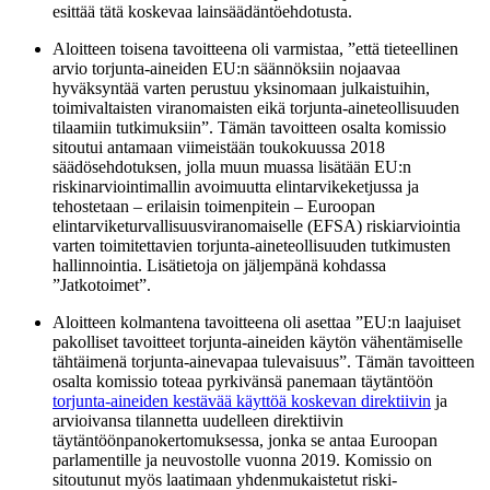
esittää tätä koskevaa lainsäädäntöehdotusta.
Aloitteen toisena tavoitteena oli varmistaa, ”että tieteellinen
arvio torjunta-aineiden EU:n säännöksiin nojaavaa
hyväksyntää varten perustuu yksinomaan julkaistuihin,
toimivaltaisten viranomaisten eikä torjunta-aineteollisuuden
tilaamiin tutkimuksiin”. Tämän tavoitteen osalta komissio
sitoutui antamaan viimeistään toukokuussa 2018
säädösehdotuksen, jolla muun muassa lisätään EU:n
riskinarviointimallin avoimuutta elintarvikeketjussa ja
tehostetaan – erilaisin toimenpitein – Euroopan
elintarviketurvallisuusviranomaiselle (EFSA) riskiarviointia
varten toimitettavien torjunta-aineteollisuuden tutkimusten
hallinnointia. Lisätietoja on jäljempänä kohdassa
”Jatkotoimet”.
Aloitteen kolmantena tavoitteena oli asettaa ”EU:n laajuiset
pakolliset tavoitteet torjunta-aineiden käytön vähentämiselle
tähtäimenä torjunta-ainevapaa tulevaisuus”. Tämän tavoitteen
osalta komissio toteaa pyrkivänsä panemaan täytäntöön
torjunta-aineiden kestävää käyttöä koskevan direktiivin
ja
arvioivansa tilannetta uudelleen direktiivin
täytäntöönpanokertomuksessa, jonka se antaa Euroopan
parlamentille ja neuvostolle vuonna 2019. Komissio on
sitoutunut myös laatimaan yhdenmukaistetut riski-