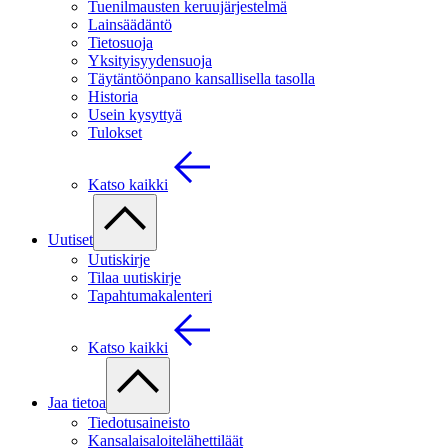
Tuenilmausten keruujärjestelmä
Lainsäädäntö
Tietosuoja
Yksityisyydensuoja
Täytäntöönpano kansallisella tasolla
Historia
Usein kysyttyä
Tulokset
Katso kaikki
Uutiset
Uutiskirje
Tilaa uutiskirje
Tapahtumakalenteri
Katso kaikki
Jaa tietoa
Tiedotusaineisto
Kansalaisaloitelähettiläät