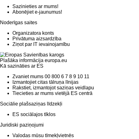
Sazinieties ar mums!
Abonējiet e-jaunumus!
Noderīgas saites
Organizatora konts
Privātuma aizsardzība
Ziņot par IT ievainojamību
Plašāka informācija
europa.eu
Kā sazināties ar ES
Zvaniet mums 00 800 6 7 8 9 10 11
Izmantojiet citas tālruņa līnijas
Rakstiet, izmantojot saziņas veidlapu
Tiecieties ar mums vietējā ES centrā
Sociālie plašsaziņas līdzekļi
ES sociālajos tīklos
Juridiski paziņojumi
Valodas mūsu tīmekļvietnēs