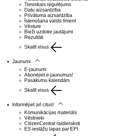
Tiesiskais regulējums
Datu aizsardzība
Privātuma aizsardzība
Īstenošana valsts līmenī
Vēsture
Bieži uzdotie jautājumi
Rezultāti
Skatīt visus
Jaunumi
E-jaunumi
Abonējiet e-jaunumus!
Pasākumu kalendārs
Skatīt visus
Informējiet arī citus!
Komunikācijas materiāls
Vēstnieki
CitizenCentral raidieraksti
ES iestāžu lapas par EPI