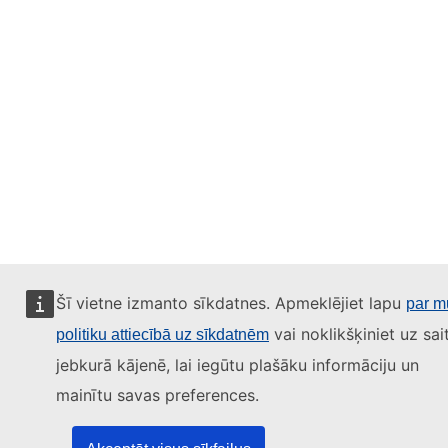
Šī vietne izmanto sīkdatnes. Apmeklējiet lapu
par m
vai noklikšķiniet uz sai
politiku attiecībā uz sīkdatnēm
jebkurā kājenē, lai iegūtu plašāku informāciju un
mainītu savas preferences.