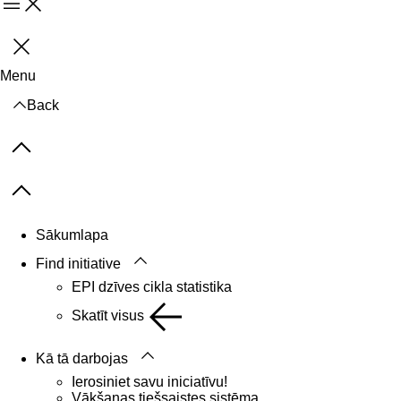
Menu
Aizvērt
Menu
Back
Previous items
Next items
Sākumlapa
Find initiative
EPI dzīves cikla statistika
Skatīt visus
Kā tā darbojas
Ierosiniet savu iniciatīvu!
Vākšanas tiešsaistes sistēma