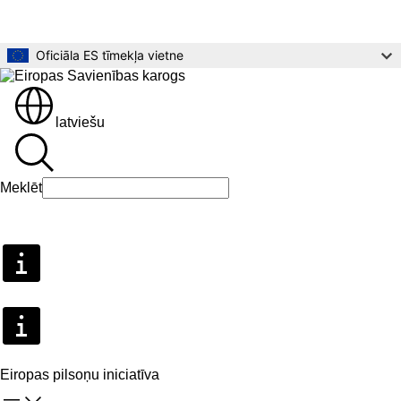
Pāriet uz galveno saturu
Oficiāla ES tīmekļa vietne
latviešu
Meklēt
Meklēt
Eiropas pilsoņu iniciatīva