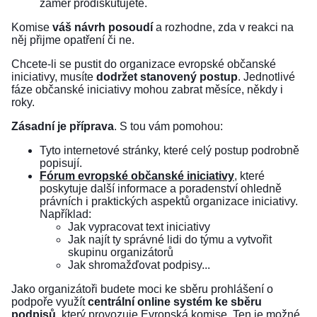
záměr prodiskutujete.
Komise
váš návrh posoudí
a rozhodne, zda v reakci na
něj přijme opatření či ne.
Chcete-li se pustit do organizace evropské občanské
iniciativy, musíte
dodržet stanovený postup
. Jednotlivé
fáze občanské iniciativy mohou zabrat měsíce, někdy i
roky.
Zásadní je příprava
. S tou vám pomohou:
Tyto internetové stránky, které celý postup podrobně
popisují.
Fórum evropské občanské iniciativy
, které
poskytuje další informace a poradenství ohledně
právních i praktických aspektů organizace iniciativy.
Například:
Jak vypracovat text iniciativy
Jak najít ty správné lidi do týmu a vytvořit
skupinu organizátorů
Jak shromažďovat podpisy...
Jako organizátoři budete moci ke sběru prohlášení o
podpoře využít
centrální online systém ke sběru
podpisů
, který provozuje Evropská komise. Ten je možné