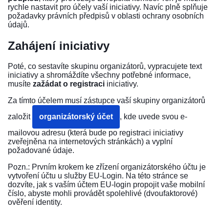
rychle nastavit pro účely vaší iniciativy. Navíc plně splňuje
požadavky právních předpisů v oblasti ochrany osobních
údajů.
Zahájení iniciativy
Poté, co sestavíte skupinu organizátorů, vypracujete text
iniciativy a shromáždíte všechny potřebné informace,
musíte
zažádat o registraci
iniciativy.
Za tímto účelem musí zástupce vaší skupiny organizátorů
založit
organizátorský účet
, kde uvede svou e-
mailovou adresu (která bude po registraci iniciativy
zveřejněna na internetových stránkách) a vyplní
požadované údaje.
Pozn.: Prvním krokem ke zřízení organizátorského účtu je
vytvoření účtu u služby EU-Login. Na
této stránce
se
dozvíte, jak s vaším účtem EU-login propojit vaše mobilní
číslo, abyste mohli provádět spolehlivé (dvoufaktorové)
ověření identity.