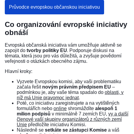
Průvodce evropskou občanskou iniciativou
Co organizování evropské iniciativy
obnáší
Evropská občanská iniciativa vám umožňuje aktivně se
zapojit do
tvorby politiky EU
. Podporuje diskusi na
témata, která jsou pro vás důležitá, a zvyšuje povědomí
veřejnosti o otázkách obecného zájmu.
Hlavní kroky:
Vyzvete Evropskou komisi, aby vaši problematiku
začala řešit
novým právním předpisem EU
–
podmínkou je, aby vaše téma spadalo do
oblasti, v
níž má Unie pravomoc jednat
.
Poté, co iniciativu zaregistrujete a na vytištěných
formulářích nebo
online
shromáždíte
alespoň 1
milion podpisů
v minimálně 7 zemích EU,
vy a další
členové vaší skupiny organizátorů z různých zemí
Unie
předložíte iniciativu Komisi.
Následně se
setkáte se zástupci Komise
a váš