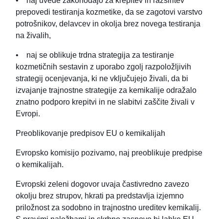
• naj uvede zakonodajo za krepitev in razširitev
prepovedi testiranja kozmetike, da se zagotovi varstvo
potrošnikov, delavcev in okolja brez novega testiranja
na živalih,
• naj se oblikuje trdna strategija za testiranje
kozmetičnih sestavin z uporabo zgolj razpoložljivih
strategij ocenjevanja, ki ne vključujejo živali, da bi
izvajanje trajnostne strategije za kemikalije odražalo
znatno podporo krepitvi in ne slabitvi zaščite živali v
Evropi.
Preoblikovanje predpisov EU o kemikalijah
Evropsko komisijo pozivamo, naj preoblikuje predpise
o kemikalijah.
Evropski zeleni dogovor uvaja častivredno zavezo
okolju brez strupov, hkrati pa predstavlja izjemno
priložnost za sodobno in trajnostno ureditev kemikalij.