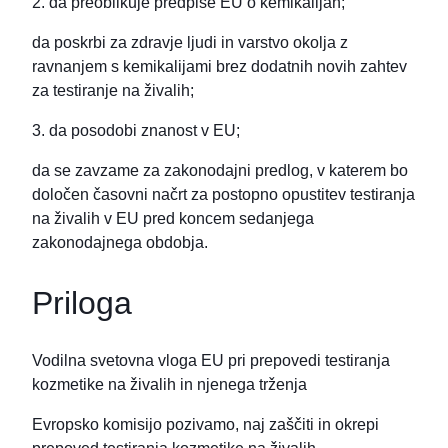
2. da preoblikuje predpise EU o kemikalijah;
da poskrbi za zdravje ljudi in varstvo okolja z
ravnanjem s kemikalijami brez dodatnih novih zahtev
za testiranje na živalih;
3. da posodobi znanost v EU;
da se zavzame za zakonodajni predlog, v katerem bo
določen časovni načrt za postopno opustitev testiranja
na živalih v EU pred koncem sedanjega
zakonodajnega obdobja.
Priloga
Vodilna svetovna vloga EU pri prepovedi testiranja
kozmetike na živalih in njenega trženja
Evropsko komisijo pozivamo, naj zaščiti in okrepi