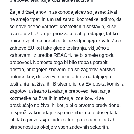
prepoved testiranja kozmetike na živalih.
Želje državljanov in zakonodajalcev so jasne: živali
ne smejo trpeti in umirati zaradi kozmetike; trdimo, da
se nove ocene varnosti kozmetičnih sestavin, ki se
uvažajo v EU, v njej proizvajajo ali prodajajo, lahko
opirajo zgolj na podatke, ki ne vključujejo živali. Zato
zahteve EU kot take glede testiranja, vključno z
zahtevami iz uredbe REACH, ne bi smele ogroziti
prepovedi. Namesto tega bi bilo treba uporabiti
pristop, prilagojen snovem, da se zagotovi varstvo
potrošnikov, delavcev in okolja brez nadaljnjega
testiranja na živalih. Bistveno je, da Evropska komisija
zagotovi ustrezno izvajanje prepovedi testiranja
kozmetike na živalih in trženja izdelkov, ki se
preskušajo na živalih, kot je bilo prvotno predvideno,
in sproži zakonodajne spremembe, da bi dosegla ta
cilj tako pri zdravju ljudi kot tudi pri končnih točkah
strupenosti za okolje v vseh zadevnih sektorjih.