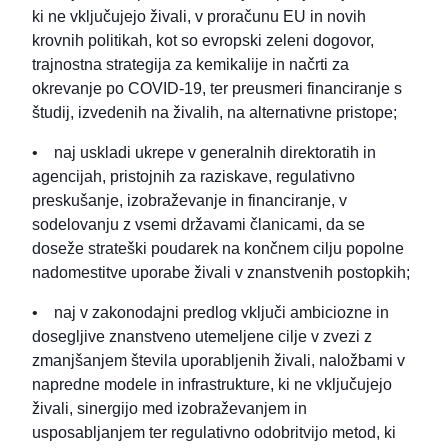
ki ne vključujejo živali, v proračunu EU in novih
krovnih politikah, kot so evropski zeleni dogovor,
trajnostna strategija za kemikalije in načrti za
okrevanje po COVID-19, ter preusmeri financiranje s
študij, izvedenih na živalih, na alternativne pristope;
• naj uskladi ukrepe v generalnih direktoratih in
agencijah, pristojnih za raziskave, regulativno
preskušanje, izobraževanje in financiranje, v
sodelovanju z vsemi državami članicami, da se
doseže strateški poudarek na končnem cilju popolne
nadomestitve uporabe živali v znanstvenih postopkih;
• naj v zakonodajni predlog vključi ambiciozne in
dosegljive znanstveno utemeljene cilje v zvezi z
zmanjšanjem števila uporabljenih živali, naložbami v
napredne modele in infrastrukture, ki ne vključujejo
živali, sinergijo med izobraževanjem in
usposabljanjem ter regulativno odobritvijo metod, ki