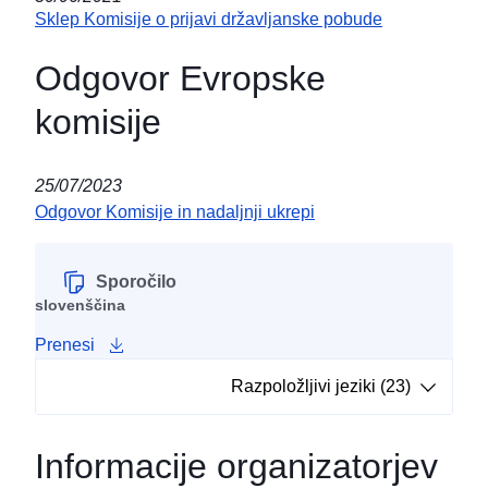
Sklep Komisije o prijavi državljanske pobude
Odgovor Evropske
komisije
25/07/2023
Odgovor Komisije in nadaljnji ukrepi
Sporočilo
slovenščina
Prenesi
Razpoložljivi jeziki (23)
Informacije organizatorjev