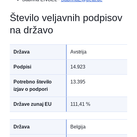
Število veljavnih podpisov
na državo
Avstrija
14.923
13.395
111,41 %
Belgija