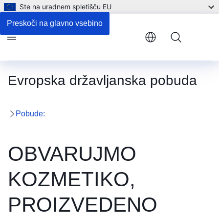
Ste na uradnem spletišču EU
Preskoči na glavno vsebino
Menu
Evropska državljanska pobuda
Pobude:
OBVARUJMO
KOZMETIKO,
PROIZVEDENO