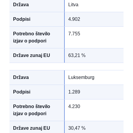
Litva
4.902
7.755
63,21 %
Luksemburg
1.289
4.230
30,47 %