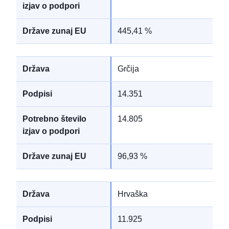
445,41 %
Grčija
14.351
14.805
96,93 %
Hrvaška
11.925