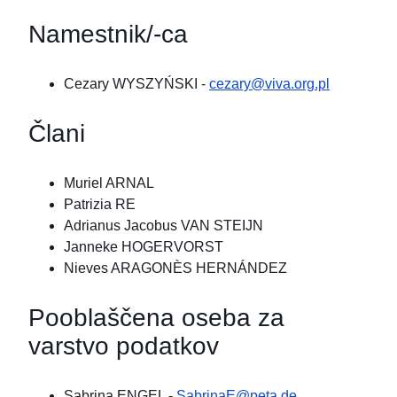
Namestnik/-ca
Cezary WYSZYŃSKI
-
cezary@viva.org.pl
Člani
Muriel ARNAL
Patrizia RE
Adrianus Jacobus VAN STEIJN
Janneke HOGERVORST
Nieves ARAGONÈS HERNÁNDEZ
Pooblaščena oseba za
varstvo podatkov
Sabrina ENGEL
-
SabrinaE@peta.de