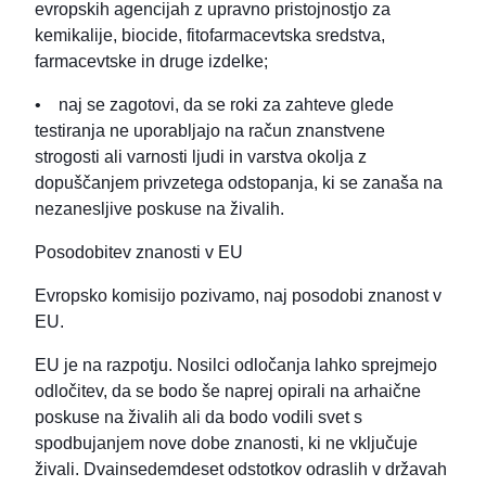
evropskih agencijah z upravno pristojnostjo za
kemikalije, biocide, fitofarmacevtska sredstva,
farmacevtske in druge izdelke;
• naj se zagotovi, da se roki za zahteve glede
testiranja ne uporabljajo na račun znanstvene
strogosti ali varnosti ljudi in varstva okolja z
dopuščanjem privzetega odstopanja, ki se zanaša na
nezanesljive poskuse na živalih.
Posodobitev znanosti v EU
Evropsko komisijo pozivamo, naj posodobi znanost v
EU.
EU je na razpotju. Nosilci odločanja lahko sprejmejo
odločitev, da se bodo še naprej opirali na arhaične
poskuse na živalih ali da bodo vodili svet s
spodbujanjem nove dobe znanosti, ki ne vključuje
živali. Dvainsedemdeset odstotkov odraslih v državah