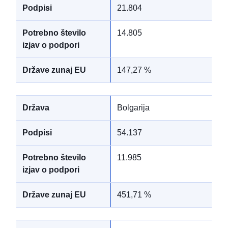
21.804
14.805
147,27 %
Bolgarija
54.137
11.985
451,71 %