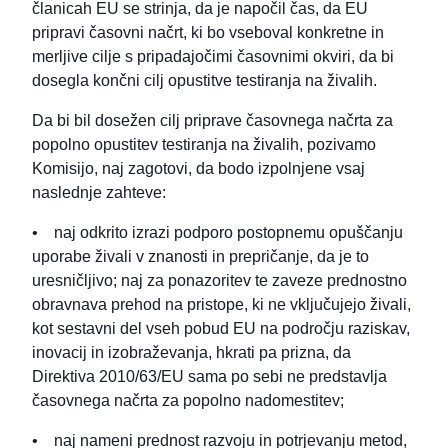
članicah EU se strinja, da je napočil čas, da EU
pripravi časovni načrt, ki bo vseboval konkretne in
merljive cilje s pripadajočimi časovnimi okviri, da bi
dosegla končni cilj opustitve testiranja na živalih.
Da bi bil dosežen cilj priprave časovnega načrta za
popolno opustitev testiranja na živalih, pozivamo
Komisijo, naj zagotovi, da bodo izpolnjene vsaj
naslednje zahteve:
• naj odkrito izrazi podporo postopnemu opuščanju
uporabe živali v znanosti in prepričanje, da je to
uresničljivo; naj za ponazoritev te zaveze prednostno
obravnava prehod na pristope, ki ne vključujejo živali,
kot sestavni del vseh pobud EU na področju raziskav,
inovacij in izobraževanja, hkrati pa prizna, da
Direktiva 2010/63/EU sama po sebi ne predstavlja
časovnega načrta za popolno nadomestitev;
• naj nameni prednost razvoju in potrjevanju metod,