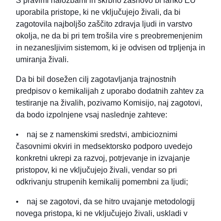
S pravimi naložbami in skrbno zasnovo bi lahko EU
uporabila pristope, ki ne vključujejo živali, da bi
zagotovila najboljšo zaščito zdravja ljudi in varstvo
okolja, ne da bi pri tem trošila vire s preobremenjenim
in nezanesljivim sistemom, ki je odvisen od trpljenja in
umiranja živali.
Da bi bil dosežen cilj zagotavljanja trajnostnih
predpisov o kemikalijah z uporabo dodatnih zahtev za
testiranje na živalih, pozivamo Komisijo, naj zagotovi,
da bodo izpolnjene vsaj naslednje zahteve:
• naj se z namenskimi sredstvi, ambicioznimi
časovnimi okviri in medsektorsko podporo uvedejo
konkretni ukrepi za razvoj, potrjevanje in izvajanje
pristopov, ki ne vključujejo živali, vendar so pri
odkrivanju strupenih kemikalij pomembni za ljudi;
• naj se zagotovi, da se hitro uvajanje metodologij
novega pristopa, ki ne vključujejo živali, uskladi v