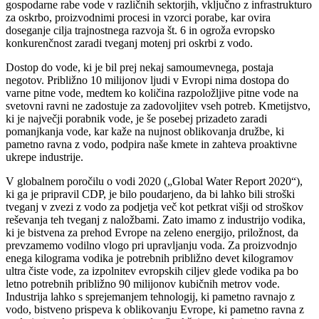
gospodarne rabe vode v različnih sektorjih, vključno z infrastrukturo
za oskrbo, proizvodnimi procesi in vzorci porabe, kar ovira
doseganje cilja trajnostnega razvoja št. 6 in ogroža evropsko
konkurenčnost zaradi tveganj motenj pri oskrbi z vodo.
Dostop do vode, ki je bil prej nekaj samoumevnega, postaja
negotov. Približno 10 milijonov ljudi v Evropi nima dostopa do
varne pitne vode, medtem ko količina razpoložljive pitne vode na
svetovni ravni ne zadostuje za zadovoljitev vseh potreb. Kmetijstvo,
ki je največji porabnik vode, je še posebej prizadeto zaradi
pomanjkanja vode, kar kaže na nujnost oblikovanja družbe, ki
pametno ravna z vodo, podpira naše kmete in zahteva proaktivne
ukrepe industrije.
V globalnem poročilu o vodi 2020 („Global Water Report 2020“),
ki ga je pripravil CDP, je bilo poudarjeno, da bi lahko bili stroški
tveganj v zvezi z vodo za podjetja več kot petkrat višji od stroškov
reševanja teh tveganj z naložbami. Zato imamo z industrijo vodika,
ki je bistvena za prehod Evrope na zeleno energijo, priložnost, da
prevzamemo vodilno vlogo pri upravljanju voda. Za proizvodnjo
enega kilograma vodika je potrebnih približno devet kilogramov
ultra čiste vode, za izpolnitev evropskih ciljev glede vodika pa bo
letno potrebnih približno 90 milijonov kubičnih metrov vode.
Industrija lahko s sprejemanjem tehnologij, ki pametno ravnajo z
vodo, bistveno prispeva k oblikovanju Evrope, ki pametno ravna z