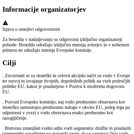
Informacije organizatorjev
Izjava o omejitvi odgovornosti
Za besedila v nadaljevanju so odgovorni izključno organizatorji
pobude. Besedila odražajo izključno mnenja avtorjev in v nobenem
primeru ne odražajo mnenja Evropske komisije.
Cilji
. Zavzemati se za strateški in celovit akcijski načrt za vodo v Evropi
ter razvoj in izvajanje dvojnih, dopolnilnih politik na vseh področjih
politike EU, kakor je poudarjeno v Pozivu k modremu dogovoru
EU.
. Pozvati Evropsko komisijo, naj vodo prednostno obravnava kot
strateško samostojno prednostno nalogo v okviru EU, poleg tega pa
odpornost v zvezi z vodo obravnava enako prednostno kot
razogljičenje.
. Bistveno zmanjšati vodni odtis vseh segmentov družbe in poudariti
spremembo paradigme na evropski ravni, da se zagotovi čista voda