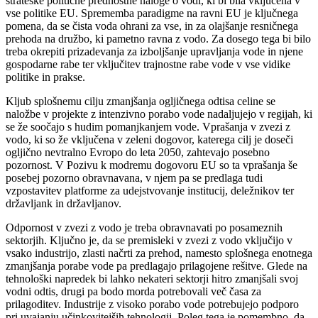
strateške politične prednostne naloge o vodi, ki bi bila vključena v
vse politike EU. Sprememba paradigme na ravni EU je ključnega
pomena, da se čista voda ohrani za vse, in za olajšanje resničnega
prehoda na družbo, ki pametno ravna z vodo. Za dosego tega bi bilo
treba okrepiti prizadevanja za izboljšanje upravljanja vode in njene
gospodarne rabe ter vključitev trajnostne rabe vode v vse vidike
politike in prakse.
Kljub splošnemu cilju zmanjšanja ogljičnega odtisa celine se
naložbe v projekte z intenzivno porabo vode nadaljujejo v regijah, ki
se že soočajo s hudim pomanjkanjem vode. Vprašanja v zvezi z
vodo, ki so že vključena v zeleni dogovor, katerega cilj je doseči
ogljično nevtralno Evropo do leta 2050, zahtevajo posebno
pozornost. V Pozivu k modremu dogovoru EU so ta vprašanja še
posebej pozorno obravnavana, v njem pa se predlaga tudi
vzpostavitev platforme za udejstvovanje institucij, deležnikov ter
državljank in državljanov.
Odpornost v zvezi z vodo je treba obravnavati po posameznih
sektorjih. Ključno je, da se premisleki v zvezi z vodo vključijo v
vsako industrijo, zlasti načrti za prehod, namesto splošnega enotnega
zmanjšanja porabe vode pa predlagajo prilagojene rešitve. Glede na
tehnološki napredek bi lahko nekateri sektorji hitro zmanjšali svoj
vodni odtis, drugi pa bodo morda potrebovali več časa za
prilagoditev. Industrije z visoko porabo vode potrebujejo podporo
pri uvajanju učinkovitejših tehnologij. Poleg tega je pomembno, da