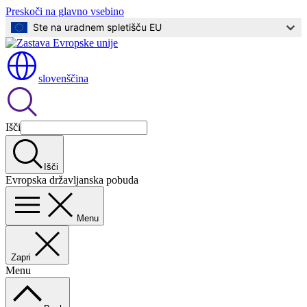
Preskoči na glavno vsebino
Ste na uradnem spletišču EU
slovenščina
Išči
Išči
Evropska državljanska pobuda
Menu
Zapri
Menu