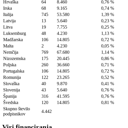
Hrvaška
64
8.460
0,76 %
Irska
68
9.165
0,74 %
Italija
745
53.580
1,39 %
Latvija
13
5.640
0,23 %
Litva
19
7.755
0,25 %
Luksemburg
48
4.230
1,13 %
Madžarska
106
14.805
0,72 %
Malta
2
4.230
0,05 %
Nemčija
769
67.680
1,14 %
Nizozemska
175
20.445
0,86 %
Poljska
260
36.660
0,71 %
Portugalska
106
14.805
0,72 %
Romunija
122
23.265
0,52 %
Slovaška
40
9.870
0,41 %
Slovenija
43
5.640
0,76 %
Španija
316
41.595
0,76 %
Švedska
120
14.805
0,81 %
Skupno število
4.442
podpisnikov
Viri financiranja