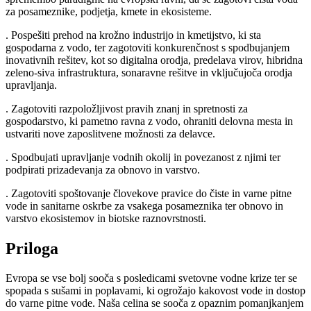
za posameznike, podjetja, kmete in ekosisteme.
. Pospešiti prehod na krožno industrijo in kmetijstvo, ki sta
gospodarna z vodo, ter zagotoviti konkurenčnost s spodbujanjem
inovativnih rešitev, kot so digitalna orodja, predelava virov, hibridna
zeleno-siva infrastruktura, sonaravne rešitve in vključujoča orodja
upravljanja.
. Zagotoviti razpoložljivost pravih znanj in spretnosti za
gospodarstvo, ki pametno ravna z vodo, ohraniti delovna mesta in
ustvariti nove zaposlitvene možnosti za delavce.
. Spodbujati upravljanje vodnih okolij in povezanost z njimi ter
podpirati prizadevanja za obnovo in varstvo.
. Zagotoviti spoštovanje človekove pravice do čiste in varne pitne
vode in sanitarne oskrbe za vsakega posameznika ter obnovo in
varstvo ekosistemov in biotske raznovrstnosti.
Priloga
Evropa se vse bolj sooča s posledicami svetovne vodne krize ter se
spopada s sušami in poplavami, ki ogrožajo kakovost vode in dostop
do varne pitne vode. Naša celina se sooča z opaznim pomanjkanjem