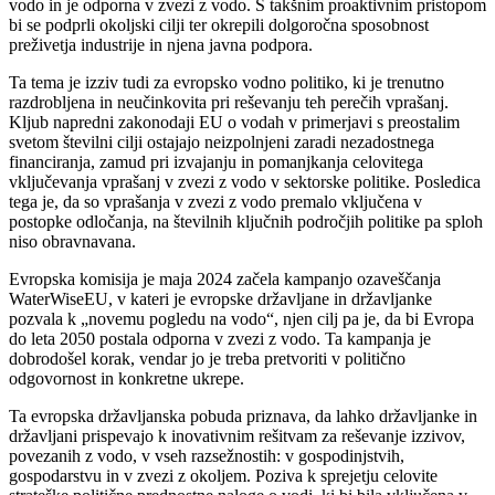
vodo in je odporna v zvezi z vodo. S takšnim proaktivnim pristopom
bi se podprli okoljski cilji ter okrepili dolgoročna sposobnost
preživetja industrije in njena javna podpora.
Ta tema je izziv tudi za evropsko vodno politiko, ki je trenutno
razdrobljena in neučinkovita pri reševanju teh perečih vprašanj.
Kljub napredni zakonodaji EU o vodah v primerjavi s preostalim
svetom številni cilji ostajajo neizpolnjeni zaradi nezadostnega
financiranja, zamud pri izvajanju in pomanjkanja celovitega
vključevanja vprašanj v zvezi z vodo v sektorske politike. Posledica
tega je, da so vprašanja v zvezi z vodo premalo vključena v
postopke odločanja, na številnih ključnih področjih politike pa sploh
niso obravnavana.
Evropska komisija je maja 2024 začela kampanjo ozaveščanja
WaterWiseEU, v kateri je evropske državljane in državljanke
pozvala k „novemu pogledu na vodo“, njen cilj pa je, da bi Evropa
do leta 2050 postala odporna v zvezi z vodo. Ta kampanja je
dobrodošel korak, vendar jo je treba pretvoriti v politično
odgovornost in konkretne ukrepe.
Ta evropska državljanska pobuda priznava, da lahko državljanke in
državljani prispevajo k inovativnim rešitvam za reševanje izzivov,
povezanih z vodo, v vseh razsežnostih: v gospodinjstvih,
gospodarstvu in v zvezi z okoljem. Poziva k sprejetju celovite