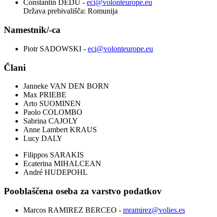
Constantin DEDU
-
eci@volonteurope.eu
Država prebivališča: Romunija
Namestnik/-ca
Piotr SADOWSKI
-
eci@volonteurope.eu
Člani
Janneke VAN DEN BORN
Max PRIEBE
Arto SUOMINEN
Paolo COLOMBO
Sabrina CAJOLY
Anne Lambert KRAUS
Lucy DALY
Filippos SARAKIS
Ecaterina MIHALCEAN
André HUDEPOHL
Pooblaščena oseba za varstvo podatkov
Marcos RAMIREZ BERCEO
-
mramirez@volies.es