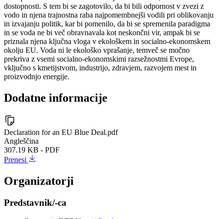
dostopnosti. S tem bi se zagotovilo, da bi bili odpornost v zvezi z
vodo in njena trajnostna raba najpomembnejši vodili pri oblikovanju
in izvajanju politik, kar bi pomenilo, da bi se spremenila paradigma
in se voda ne bi več obravnavala kot neskončni vir, ampak bi se
priznala njena ključna vloga v ekološkem in socialno-ekonomskem
okolju EU. Voda ni le ekološko vprašanje, temveč se močno
prekriva z vsemi socialno-ekonomskimi razsežnostmi Evrope,
vključno s kmetijstvom, industrijo, zdravjem, razvojem mest in
proizvodnjo energije.
Dodatne informacije
Declaration for an EU Blue Deal.pdf
Angleščina
307.19 KB - PDF
Prenesi
Organizatorji
Predstavnik/-ca