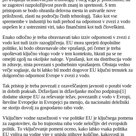
se zagotovi razpoložljivost pravih znanj in spretnosti. S tem
pristopom se bodo ohranila delovna mesta in ustvarile nove
priložnosti, zlasti na področju čistih tehnologij. Tako kot vse
spremembe v industriji bo tudi prehod na odpornost v zvezi z vodo
uspešen le z ustreznimi viri, tako finančnimi kot tudi človeškimi.
Enako odločno je treba obravnavati tako izziv odpornosti v zvezi z
vodo kot tudi izziv razogljičenja. EU mora sprejeti dopolnilne
politike, ki bodo obravnavale obe vprašanji, pri čemer je treba
upoštevati ključno vlogo vode v tem kontekstu, hkrati pa se ne
omejiti zgolj na okoljske naloge. Vprašanji, kot sta distribucija vode
in zdravje, nista povezani s podnebnim vprašanjem. Obstaja vedno
večje soglasje, da bi lahko bil modri dogovor EU ključni trenutek za
dolgoročno odpornost Evrope v zvezi z vodo.
Tak pristop je treba povezati z ozaveščanjem javnosti o porabi vode
in dobrih praksah. Državljani in državljanke močno podpirajo[1]
dodatne ukrepe EU za reševanje težav, povezanih z vodo v Evropi,
številne Evropejke in Evropejci pa menijo, da nacionalni deležniki
ne storijo dovolj za gospodarno rabo vode.
Vključitev vodne razsežnosti v vse politike EU je ključnega pomena
za zagotovitev, da bo trajnostna raba vode neločljiv del evropskih
politik. To vključevanje pomeni oceno, kako lahko vsaka politika
EU vpliva na vodne vire v smislu njihove količine, kakovosti in