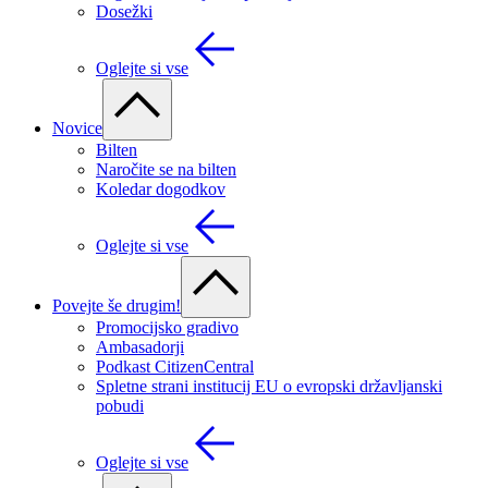
Dosežki
Oglejte si vse
Novice
Bilten
Naročite se na bilten
Koledar dogodkov
Oglejte si vse
Povejte še drugim!
Promocijsko gradivo
Ambasadorji
Podkast CitizenCentral
Spletne strani institucij EU o evropski državljanski
pobudi
Oglejte si vse