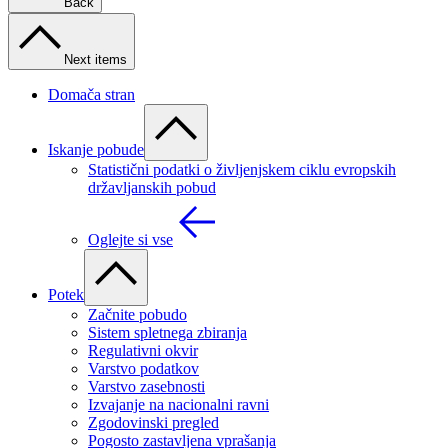
Back
Next items
Domača stran
Iskanje pobude
Statistični podatki o življenjskem ciklu evropskih
državljanskih pobud
Oglejte si vse
Potek
Začnite pobudo
Sistem spletnega zbiranja
Regulativni okvir
Varstvo podatkov
Varstvo zasebnosti
Izvajanje na nacionalni ravni
Zgodovinski pregled
Pogosto zastavljena vprašanja