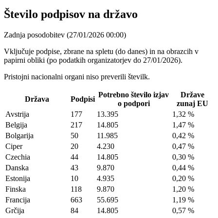
Število podpisov na državo
Zadnja posodobitev
(
27/01/2026 00:00
)
Vključuje podpise, zbrane na spletu (do danes) in na obrazcih v
papirni obliki (po podatkih organizatorjev do 27/01/2026).
Pristojni nacionalni organi niso preverili številk.
Potrebno število izjav
Države
Država
Podpisi
o podpori
zunaj EU
Avstrija
177
13.395
1,32 %
Belgija
217
14.805
1,47 %
Bolgarija
50
11.985
0,42 %
Ciper
20
4.230
0,47 %
Czechia
44
14.805
0,30 %
Danska
43
9.870
0,44 %
Estonija
10
4.935
0,20 %
Finska
118
9.870
1,20 %
Francija
663
55.695
1,19 %
Grčija
84
14.805
0,57 %