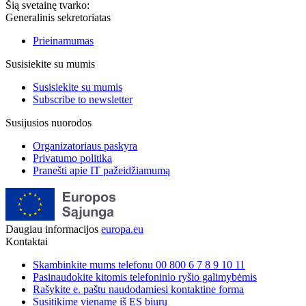
Šią svetainę tvarko:
Generalinis sekretoriatas
Prieinamumas
Susisiekite su mumis
Susisiekite su mumis
Subscribe to newsletter
Susijusios nuorodos
Organizatoriaus paskyra
Privatumo politika
Pranešti apie IT pažeidžiamumą
Daugiau informacijos
europa.eu
Kontaktai
Skambinkite mums telefonu 00 800 6 7 8 9 10 11
Pasinaudokite kitomis telefoninio ryšio galimybėmis
Rašykite e. paštu naudodamiesi kontaktine forma
Susitikime viename iš ES biurų