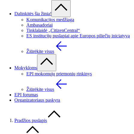
Dalinkitės šia žinia!
Komunikacijos medžiaga
Ambasadoriai
Tinklalaidė „CitizenCentral“
ES institucijų puslapiai apie Europos piliečių iniciatyvą
Žiūrėkite visus
Mokykloms
EPI mokomųjų priemonių rinkinys
Žiūrėkite visus
EPI forumas
Organizatoriaus paskyra
Pradžios puslapis