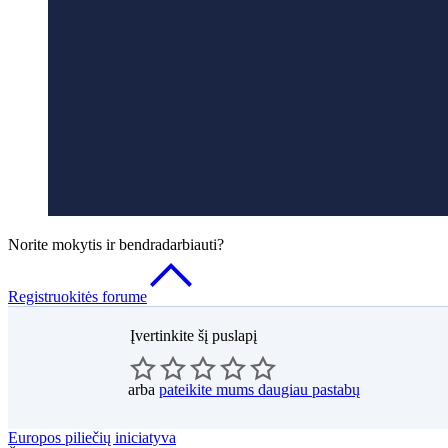
Norite mokytis ir bendradarbiauti?
Registruokitės forume
Įvertinkite šį puslapį
arba
pateikite mums daugiau pastabų
Europos piliečių iniciatyva