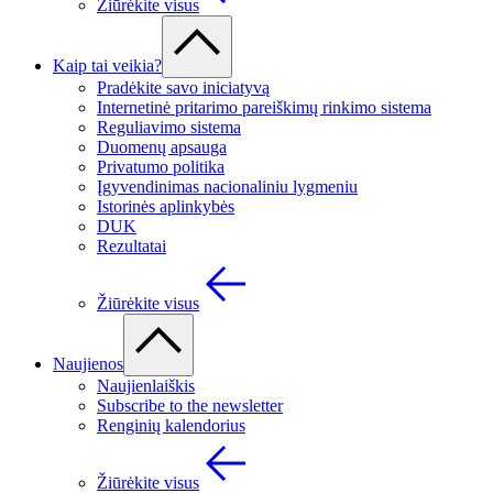
Žiūrėkite visus
Kaip tai veikia?
Pradėkite savo iniciatyvą
Internetinė pritarimo pareiškimų rinkimo sistema
Reguliavimo sistema
Duomenų apsauga
Privatumo politika
Įgyvendinimas nacionaliniu lygmeniu
Istorinės aplinkybės
DUK
Rezultatai
Žiūrėkite visus
Naujienos
Naujienlaiškis
Subscribe to the newsletter
Renginių kalendorius
Žiūrėkite visus