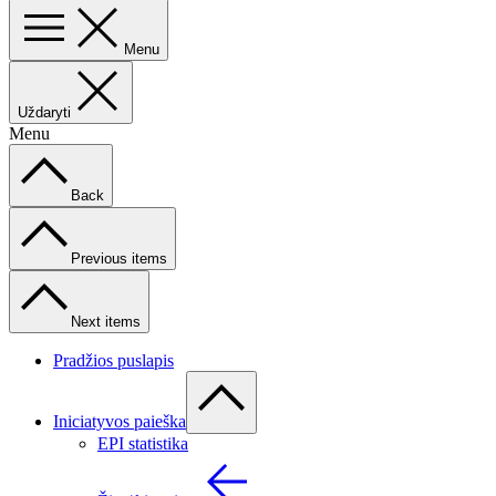
Menu
Uždaryti
Menu
Back
Previous items
Next items
Pradžios puslapis
Iniciatyvos paieška
EPI statistika