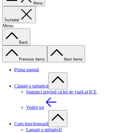
Menu
Închideți
Menu
Back
Previous items
Next items
Prima pagină
Căutați o inițiativă
Statistici privind ciclul de viață al ICE
Vedeți tot
Cum funcționează
Lansați o inițiativă!