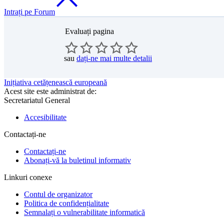
Intrați pe Forum
Evaluați pagina
sau
dați-ne mai multe detalii
Inițiativa cetățenească europeană
Acest site este administrat de:
Secretariatul General
Accesibilitate
Contactați-ne
Contactați-ne
Abonați-vă la buletinul informativ
Linkuri conexe
Contul de organizator
Politica de confidențialitate
Semnalați o vulnerabilitate informatică