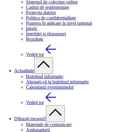
Sistemul de colectare online
Cadrul de reglementare
Protecția datelor
Politica de confidențialitate
Punerea în aplicare la nivel naţional
Istoric
Întrebări și răspunsuri
Rezultate
Vedeți tot
Actualitate
Buletinul informativ
Abonați-vă la buletinul informativ
Calendarul evenimentelor
Vedeți tot
Difuzați mesajul!
Materiale de comunicare
Ambasadorii