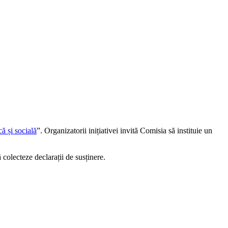
ă și socială
”. Organizatorii inițiativei invită Comisia să instituie un
 colecteze declarații de susținere.