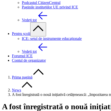
Podcastul CitizenCentral
Paginile instituțiilor UE privind ICE
Vedeți tot
Pentru școli
ICE: setul de instrumente educaționale
Vedeți tot
Forumul ICE
Contul de organizator
Prima pagină
News
A fost înregistrată o nouă inițiativă cetățenească: „Impozitarea m
A fost înregistrată o nouă iniți