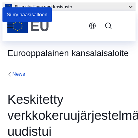
EU:n virallinen verkkosivusto
Siirry pääsisältöön
Menu
Eurooppalainen kansalaisaloite
News
Keskitetty
verkkokeruujärjestelm
uudistui