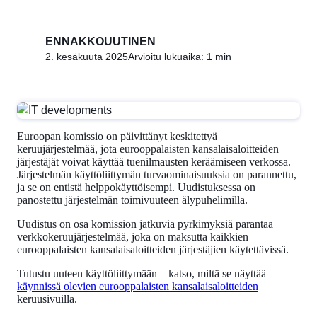
ENNAKKOUUTINEN
2. kesäkuuta 2025
Arvioitu lukuaika: 1 min
Euroopan komissio on päivittänyt keskitettyä
keruujärjestelmää, jota eurooppalaisten kansalaisaloitteiden
järjestäjät voivat käyttää tuenilmausten keräämiseen verkossa.
Järjestelmän käyttöliittymän turvaominaisuuksia on parannettu,
ja se on entistä helppokäyttöisempi. Uudistuksessa on
panostettu järjestelmän toimivuuteen älypuhelimilla.
Uudistus on osa komission jatkuvia pyrkimyksiä parantaa
verkkokeruujärjestelmää, joka on maksutta kaikkien
eurooppalaisten kansalaisaloitteiden järjestäjien käytettävissä.
Tutustu uuteen käyttöliittymään – katso, miltä se näyttää
käynnissä olevien eurooppalaisten kansalaisaloitteiden
keruusivuilla.