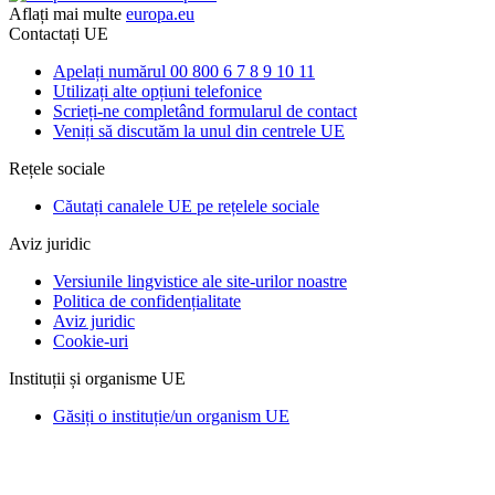
Aflați mai multe
europa.eu
Contactați UE
Apelați numărul 00 800 6 7 8 9 10 11
Utilizați alte opțiuni telefonice
Scrieți-ne completând formularul de contact
Veniți să discutăm la unul din centrele UE
Rețele sociale
Căutați canalele UE pe rețelele sociale
Aviz juridic
Versiunile lingvistice ale site-urilor noastre
Politica de confidențialitate
Aviz juridic
Cookie-uri
Instituții și organisme UE
Găsiți o instituție/un organism UE