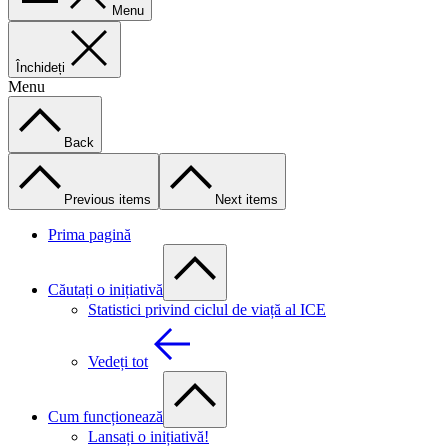
Menu
Închideți
Menu
Back
Previous items
Next items
Prima pagină
Căutați o inițiativă
Statistici privind ciclul de viață al ICE
Vedeți tot
Cum funcționează
Lansați o inițiativă!