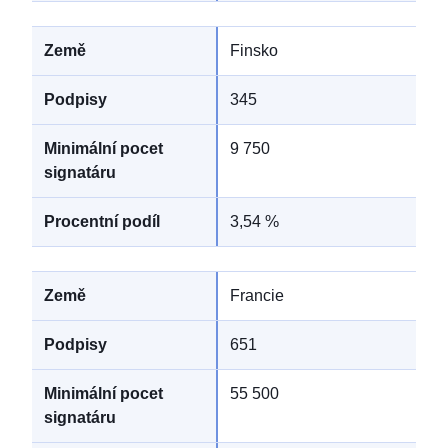
Finsko
345
9 750
3,54 %
Francie
651
55 500