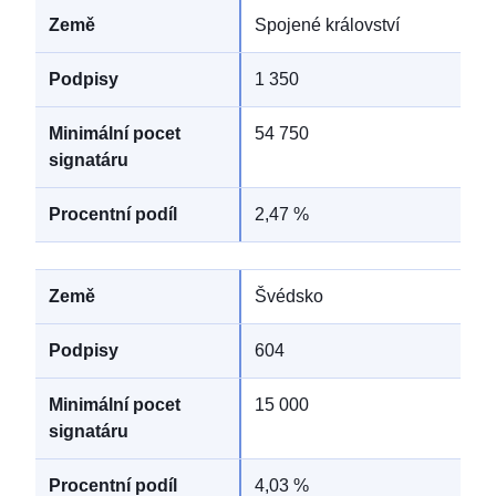
Spojené království
1 350
54 750
2,47 %
Švédsko
604
15 000
4,03 %