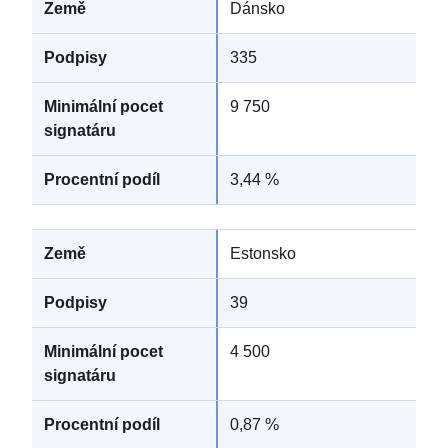
Dánsko
335
9 750
3,44 %
Estonsko
39
4 500
0,87 %