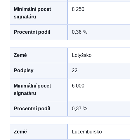
8 250
0,36 %
Lotyšsko
22
6 000
0,37 %
Lucembursko