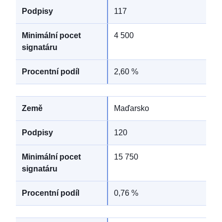
117
4 500
2,60 %
Maďarsko
120
15 750
0,76 %