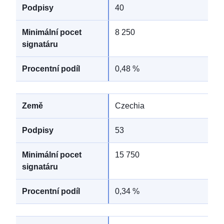
40
8 250
0,48 %
Czechia
53
15 750
0,34 %