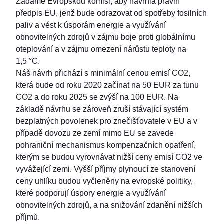
Žádáme Evropskou komisi, aby navrhla právní
předpis EU, jenž bude odrazovat od spotřeby fosilních
paliv a vést k úsporám energie a využívání
obnovitelných zdrojů v zájmu boje proti globálnímu
oteplování a v zájmu omezení nárůstu teploty na
1,5 °C.
Náš návrh přichází s minimální cenou emisí CO2,
která bude od roku 2020 začínat na 50 EUR za tunu
CO2 a do roku 2025 se zvýší na 100 EUR. Na
základě návrhu se zároveň zruší stávající systém
bezplatných povolenek pro znečišťovatele v EU a v
případě dovozu ze zemí mimo EU se zavede
pohraniční mechanismus kompenzačních opatření,
kterým se budou vyrovnávat nižší ceny emisí CO2 ve
vyvážející zemi. Vyšší příjmy plynoucí ze stanovení
ceny uhlíku budou vyčleněny na evropské politiky,
které podporují úspory energie a využívání
obnovitelných zdrojů, a na snižování zdanění nižších
příjmů.