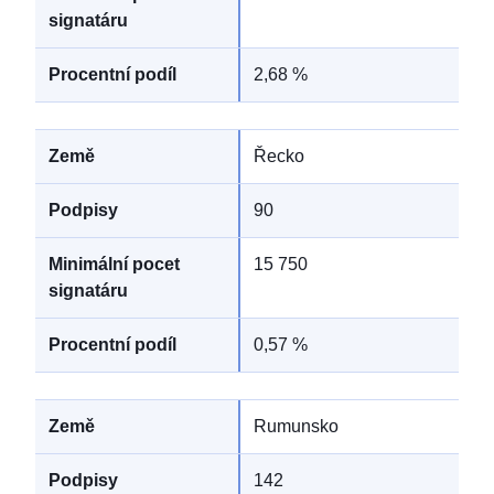
2,68 %
Řecko
90
15 750
0,57 %
Rumunsko
142