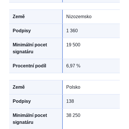
Nizozemsko
1 360
19 500
6,97 %
Polsko
138
38 250