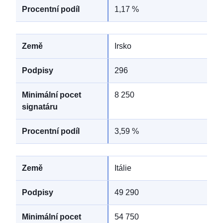
1,17 %
Irsko
296
8 250
3,59 %
Itálie
49 290
54 750