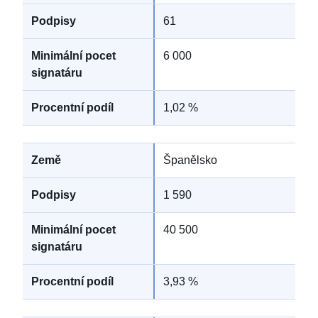
61
6 000
1,02 %
Španělsko
1 590
40 500
3,93 %