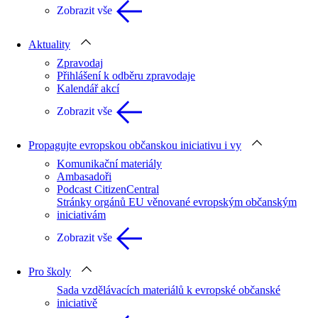
Zobrazit vše
Aktuality
Zpravodaj
Přihlášení k odběru zpravodaje
Kalendář akcí
Zobrazit vše
Propagujte evropskou občanskou iniciativu i vy
Komunikační materiály
Ambasadoři
Podcast CitizenCentral
Stránky orgánů EU věnované evropským občanským
iniciativám
Zobrazit vše
Pro školy
Sada vzdělávacích materiálů k evropské občanské
iniciativě