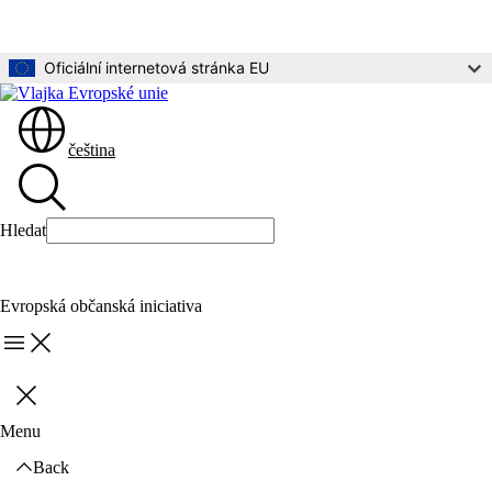
Přejít na hlavní obsah
Oficiální internetová stránka EU
čeština
Hledat
Hledat
Evropská občanská iniciativa
Menu
Zavřít
Menu
Back