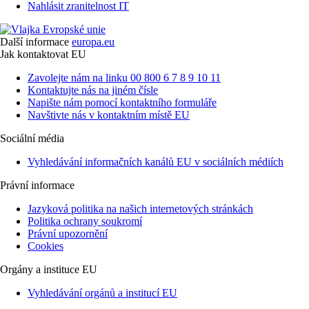
Nahlásit zranitelnost IT
Další informace
europa.eu
Jak kontaktovat EU
Zavolejte nám na linku 00 800 6 7 8 9 10 11
Kontaktujte nás na jiném čísle
Napište nám pomocí kontaktního formuláře
Navštivte nás v kontaktním místě EU
Sociální média
Vyhledávání informačních kanálů EU v sociálních médiích
Právní informace
Jazyková politika na našich internetových stránkách
Politika ochrany soukromí
Právní upozornění
Cookies
Orgány a instituce EU
Vyhledávání orgánů a institucí EU