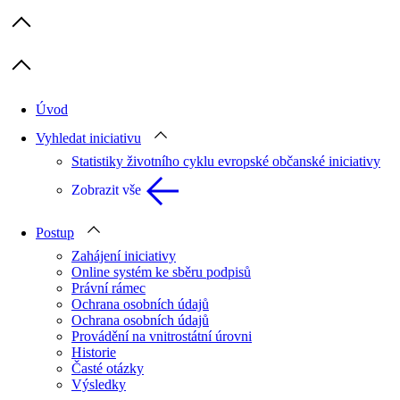
Previous items
Next items
Úvod
Vyhledat iniciativu
Statistiky životního cyklu evropské občanské iniciativy
Zobrazit vše
Postup
Zahájení iniciativy
Online systém ke sběru podpisů
Právní rámec
Ochrana osobních údajů
Ochrana osobních údajů
Provádění na vnitrostátní úrovni
Historie
Časté otázky
Výsledky