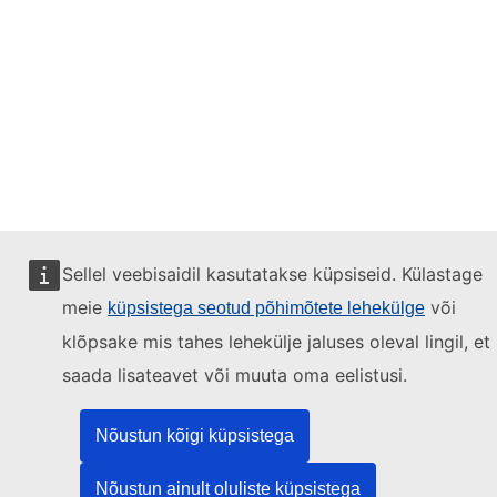
Sellel veebisaidil kasutatakse küpsiseid. Külastage
meie
või
küpsistega seotud põhimõtete lehekülge
klõpsake mis tahes lehekülje jaluses oleval lingil, et
saada lisateavet või muuta oma eelistusi.
Nõustun kõigi küpsistega
Nõustun ainult oluliste küpsistega