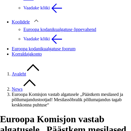
Vaadake kõiki
Koolidele
Euroopa kodanikualgatuse õppevahend
Vaadake kõiki
Euroopa kodanikualgatuse foorum
Korraldajakonto
Avaleht
News
Euroopa Komisjon vastab algatusele „Päästkem mesilased ja
põllumajandustootjad! Mesilassõbralik põllumajandus tagab
keskkonna puhtuse“
Euroopa Komisjon vastab
algatusele „Päästkem mesilased