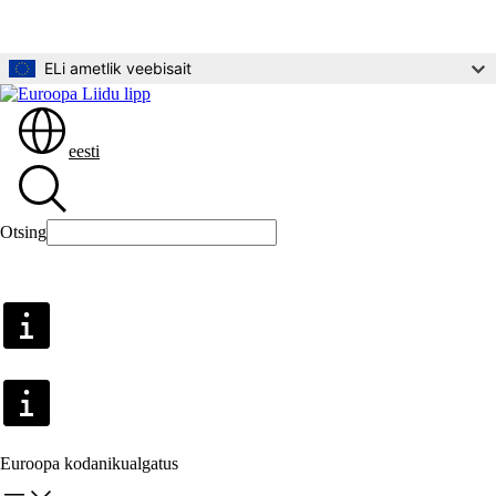
Põhisisu juurde
ELi ametlik veebisait
eesti
Otsing
Otsing
Euroopa kodanikualgatus