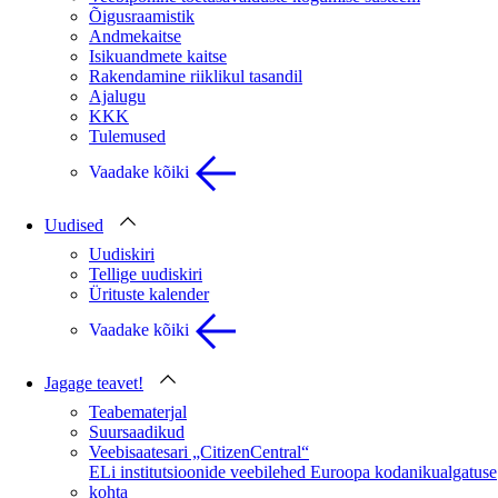
Õigusraamistik
Andmekaitse
Isikuandmete kaitse
Rakendamine riiklikul tasandil
Ajalugu
KKK
Tulemused
Vaadake kõiki
Uudised
Uudiskiri
Tellige uudiskiri
Ürituste kalender
Vaadake kõiki
Jagage teavet!
Teabematerjal
Suursaadikud
Veebisaatesari „CitizenCentral“
ELi institutsioonide veebilehed Euroopa kodanikualgatuse
kohta