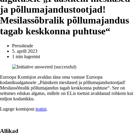
ja põllumajandustootjad!
Mesilassõbralik põllumajandus
tagab keskkonna puhtuse“
Pressiteade
5. aprill 2023
1 min lugemist
Euroopa Komisjon avaldas täna oma vastuse Euroopa
kodanikualgatusele „Päästkem mesilased ja põllumajandustootjad!
Mesilassõbralik põllumajandus tagab keskkonna puhtuse“. See on
seitsmes edukas algatus, millele on ELis toetust avaldanud rohkem kui
miljon kodanikku.
Lugege komisjoni
teatist
.
Allikad