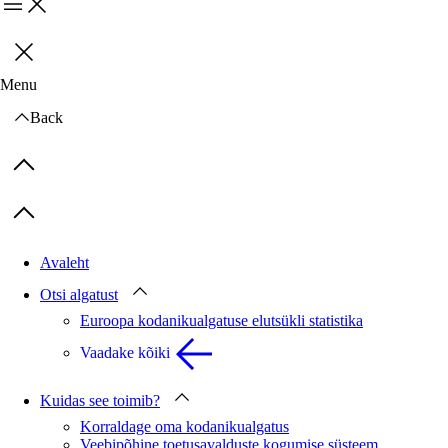
Menu
Sulge
Menu
Back
Previous items
Next items
Avaleht
Otsi algatust
Euroopa kodanikualgatuse elutsükli statistika
Vaadake kõiki
Kuidas see toimib?
Korraldage oma kodanikualgatus
Veebipõhine toetusavalduste kogumise süsteem