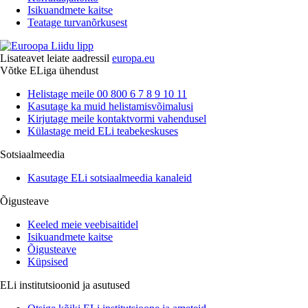
Isikuandmete kaitse
Teatage turvanõrkusest
Lisateavet leiate aadressil
europa.eu
Võtke ELiga ühendust
Helistage meile 00 800 6 7 8 9 10 11
Kasutage ka muid helistamisvõimalusi
Kirjutage meile kontaktvormi vahendusel
Külastage meid ELi teabekeskuses
Sotsiaalmeedia
Kasutage ELi sotsiaalmeedia kanaleid
Õigusteave
Keeled meie veebisaitidel
Isikuandmete kaitse
Õigusteave
Küpsised
ELi institutsioonid ja asutused