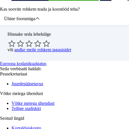
Kas soovite rohkem teada ja koostööd teha?
Ühine foorumiga
Hinnake seda lehekülge
või
andke meile rohkem tagasisidet
Euroopa kodanikualgatus
Seda veebisaiti haldab:
Peasekretariaat
Juurdepääsetavus
Võtke meiega ühendust
Võtke meiega ühendust
Tellige uudiskiri
Seotud lingid
Korraldajakonto