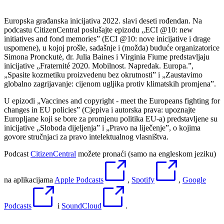
Europska građanska inicijativa 2022. slavi deseti rođendan. Na
podcastu CitizenCentral poslušajte epizodu „ECI @10: new
initiatives and fond memories” (ECI @10: nove inicijative i drage
uspomene), u kojoj prošle, sadašnje i (možda) buduće organizatorice
Simona Pronckutė, dr. Julia Baines i Virginia Fiume predstavljaju
inicijative „Fraternité 2020. Mobilnost. Napredak. Europa.”,
„Spasite kozmetiku proizvedenu bez okrutnosti” i „Zaustavimo
globalno zagrijavanje: cijenom ugljika protiv klimatskih promjena”.
U epizodi „Vaccines and copyright - meet the Europeans fighting for
changes in EU policies” (Cjepiva i autorska prava: upoznajte
Europljane koji se bore za promjenu politika EU-a) predstavljene su
inicijative „Sloboda dijeljenja” i „Pravo na liječenje”, o kojima
govore stručnjaci za pravo intelektualnog vlasništva.
Podcast
CitizenCentral
možete pronaći (samo na engleskom jeziku)
na aplikacijama
Apple Podcasts
,
Spotify
,
Google
Podcasts
i
SoundCloud
.