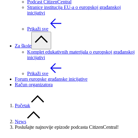
Podcast CitizenCentral
Stranice institucija EU-a o europskoj građanskoj
inicijativi
Prikaži sve
Za škole
Komplet edukativnih materijala o europskoj građanskoj
inicijativi
Prikaži sve
Forum europske građanske inicijative
Račun organizatora
Početak
News
Poslušajte najnovije epizode podcasta CitizenCentral!