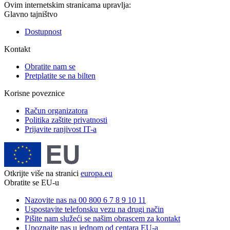
Ovim internetskim stranicama upravlja:
Glavno tajništvo
Dostupnost
Kontakt
Obratite nam se
Pretplatite se na bilten
Korisne poveznice
Račun organizatora
Politika zaštite privatnosti
Prijavite ranjivost IT-a
Otkrijte više na stranici
europa.eu
Obratite se EU-u
Nazovite nas na 00 800 6 7 8 9 10 11
Uspostavite telefonsku vezu na drugi način
Pišite nam služeći se našim obrascem za kontakt
Upoznajte nas u jednom od centara EU-a