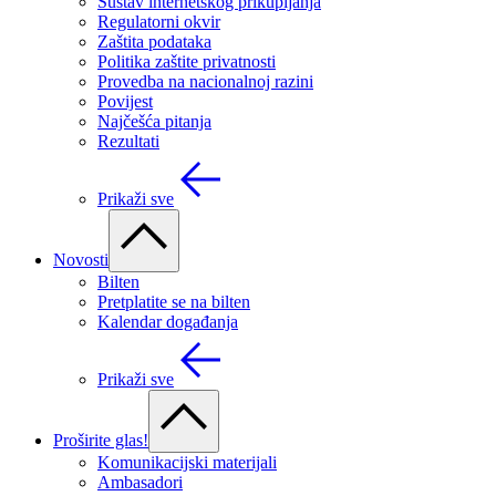
Sustav internetskog prikupljanja
Regulatorni okvir
Zaštita podataka
Politika zaštite privatnosti
Provedba na nacionalnoj razini
Povijest
Najčešća pitanja
Rezultati
Prikaži sve
Novosti
Bilten
Pretplatite se na bilten
Kalendar događanja
Prikaži sve
Proširite glas!
Komunikacijski materijali
Ambasadori