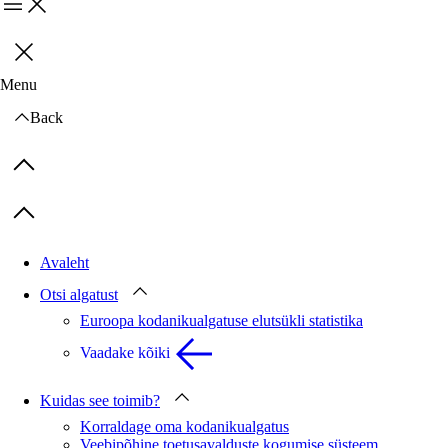
Menu
Sulge
Menu
Back
Previous items
Next items
Avaleht
Otsi algatust
Euroopa kodanikualgatuse elutsükli statistika
Vaadake kõiki
Kuidas see toimib?
Korraldage oma kodanikualgatus
Veebipõhine toetusavalduste kogumise süsteem