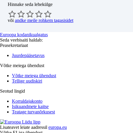
Hinnake seda lehekülge
või
andke meile rohkem tagasisidet
Euroopa kodanikualgatus
Seda veebisaiti haldab:
Peasekretariaat
Juurdepääsetavus
Võtke meiega ühendust
Võtke meiega ühendust
Tellige uudiskiri
Seotud lingid
Korraldajakonto
Isikuandmete kaitse
Teatage turvanõrkusest
Lisateavet leiate aadressil
europa.eu
Võtke ELiga ühendust