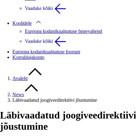
Vaadake kõiki
Koolidele
Euroopa kodanikualgatuse õppevahend
Vaadake kõiki
Euroopa kodanikualgatuse foorum
Korraldajakonto
Avaleht
News
Läbivaadatud joogiveedirektiivi jõustumine
Läbivaadatud joogiveedirektiivi
jõustumine