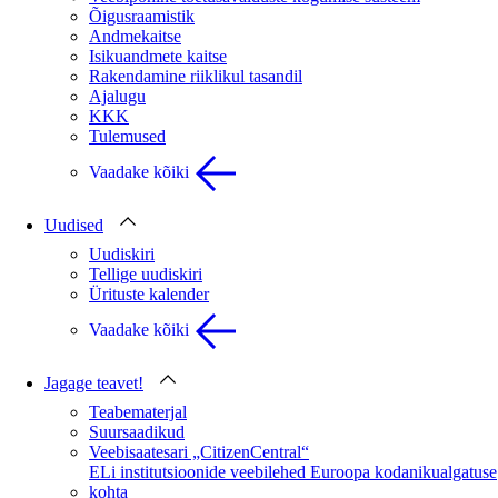
Õigusraamistik
Andmekaitse
Isikuandmete kaitse
Rakendamine riiklikul tasandil
Ajalugu
KKK
Tulemused
Vaadake kõiki
Uudised
Uudiskiri
Tellige uudiskiri
Ürituste kalender
Vaadake kõiki
Jagage teavet!
Teabematerjal
Suursaadikud
Veebisaatesari „CitizenCentral“
ELi institutsioonide veebilehed Euroopa kodanikualgatuse
kohta