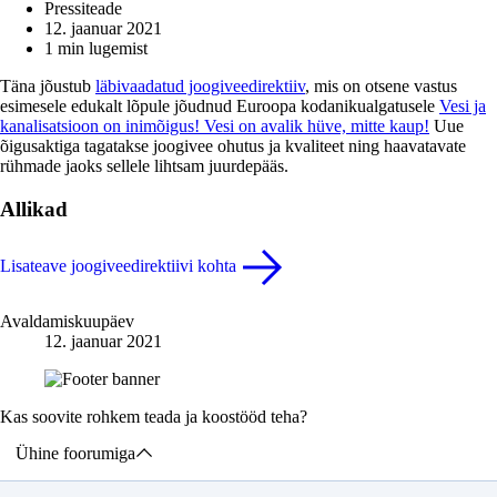
Pressiteade
12. jaanuar 2021
1 min lugemist
Täna jõustub
läbivaadatud joogiveedirektiiv
, mis on otsene vastus
esimesele edukalt lõpule jõudnud Euroopa kodanikualgatusele
Vesi ja
kanalisatsioon on inimõigus! Vesi on avalik hüve, mitte kaup!
Uue
õigusaktiga tagatakse joogivee ohutus ja kvaliteet ning haavatavate
rühmade jaoks sellele lihtsam juurdepääs.
Allikad
Lisateave joogiveedirektiivi kohta
Avaldamiskuupäev
12. jaanuar 2021
Kas soovite rohkem teada ja koostööd teha?
Ühine foorumiga