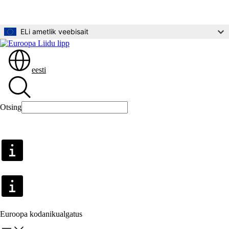
Põhisisu juurde
ELi ametlik veebisait
eesti
Otsing
Otsing
Euroopa kodanikualgatus