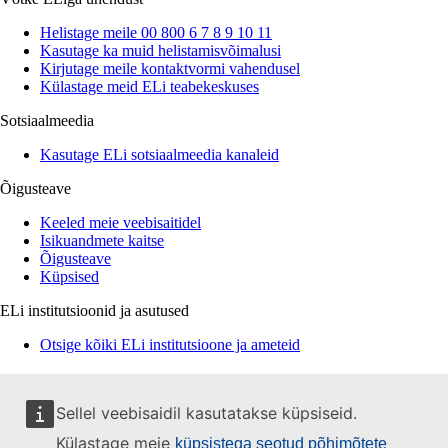
Helistage meile 00 800 6 7 8 9 10 11
Kasutage ka muid helistamisvõimalusi
Kirjutage meile kontaktvormi vahendusel
Külastage meid ELi teabekeskuses
Sotsiaalmeedia
Kasutage ELi sotsiaalmeedia kanaleid
Õigusteave
Keeled meie veebisaitidel
Isikuandmete kaitse
Õigusteave
Küpsised
ELi institutsioonid ja asutused
Otsige kõiki ELi institutsioone ja ameteid
Sellel veebisaidil kasutatakse küpsiseid.
Külastage meie
küpsistega seotud põhimõtete