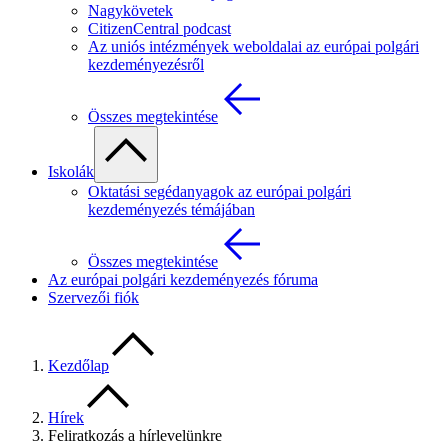
Nagykövetek
CitizenCentral podcast
Az uniós intézmények weboldalai az európai polgári
kezdeményezésről
Összes megtekintése
Iskolák
Oktatási segédanyagok az európai polgári
kezdeményezés témájában
Összes megtekintése
Az európai polgári kezdeményezés fóruma
Szervezői fiók
Kezdőlap
Hírek
Feliratkozás a hírlevelünkre