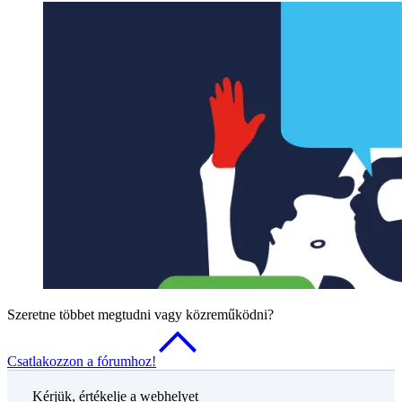
Szeretne többet megtudni vagy közreműködni?
Csatlakozzon a fórumhoz!
Kérjük, értékelje a webhelyet