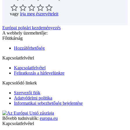
vagy
írja meg észrevételeit
Európai polgári kezdeményezés
A webhely üzemeltetője:
Főtitkárság
Hozzáférhetőség
Kapcsolatfelvétel
Kapcsolatfelvétel
Feliratkozás a hírlevelünkre
Kapcsolódó linkek
Szervezői fiók
Adatvédelmi politika
Informatikai sebezhetőség bejelentése
Bővebb tudnivalók:
europa.eu
Kapcsolatfelvétel