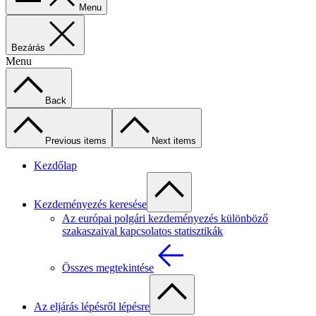
Menu
Bezárás
Menu
Back
Previous items
Next items
Kezdőlap
Kezdeményezés keresése
Az európai polgári kezdeményezés különböző
szakaszaival kapcsolatos statisztikák
Összes megtekintése
Az eljárás lépésről lépésre