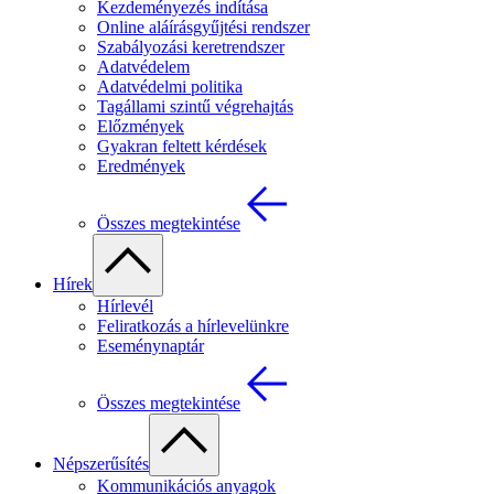
Kezdeményezés indítása
Online aláírásgyűjtési rendszer
Szabályozási keretrendszer
Adatvédelem
Adatvédelmi politika
Tagállami szintű végrehajtás
Előzmények
Gyakran feltett kérdések
Eredmények
Összes megtekintése
Hírek
Hírlevél
Feliratkozás a hírlevelünkre
Eseménynaptár
Összes megtekintése
Népszerűsítés
Kommunikációs anyagok