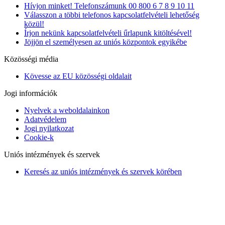
Hívjon minket! Telefonszámunk 00 800 6 7 8 9 10 11
Válasszon a többi telefonos kapcsolatfelvételi lehetőség
közül!
Írjon nekünk kapcsolatfelvételi űrlapunk kitöltésével!
Jöjjön el személyesen az uniós központok egyikébe
Közösségi média
Kövesse az EU közösségi oldalait
Jogi információk
Nyelvek a weboldalainkon
Adatvédelem
Jogi nyilatkozat
Cookie-k
Uniós intézmények és szervek
Keresés az uniós intézmények és szervek körében