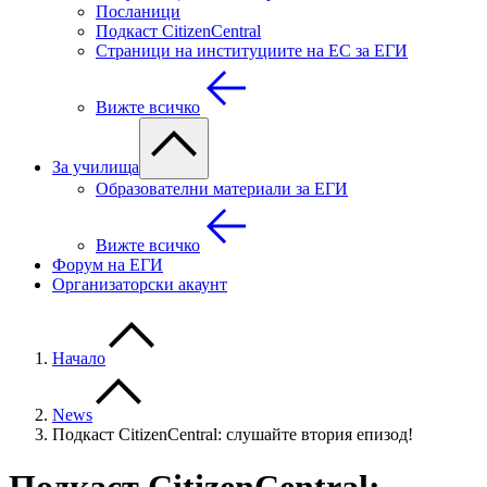
Посланици
Подкаст CitizenCentral
Страници на институциите на ЕС за ЕГИ
Вижте всичко
За училища
Образователни материали за ЕГИ
Вижте всичко
Форум на ЕГИ
Организаторски акаунт
Начало
News
Подкаст CitizenCentral: слушайте втория епизод!