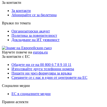
За контакти
За контакти
Абонирайте се за бюлетина
Връзки по темата
Организаторски акаунт
Политика за поверителност
Докладване на ИТ уязвимост
Научете повече на
europa.eu
За контакти с ЕС
Обадете ни се на 00 800 6 7 8 9 10 11
Използвайте други телефонни номера
Пишете ни чрез формуляра за връзка
Срещнете се с нас в един от центровете на ЕС
Социални медии
ЕС в социалните медии
Правни аспекти