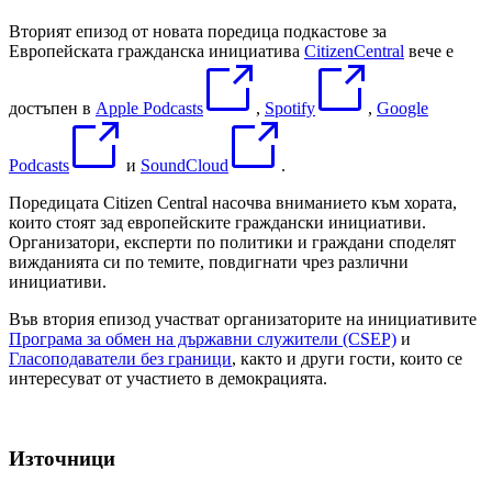
Вторият епизод от новата поредица подкастове за
Европейската гражданска инициатива
CitizenCentral
вече е
достъпен в
Apple Podcasts
,
Spotify
,
Google
Podcasts
и
SoundCloud
.
Поредицата Citizen Central насочва вниманието към хората,
които стоят зад европейските граждански инициативи.
Организатори, експерти по политики и граждани споделят
вижданията си по темите, повдигнати чрез различни
инициативи.
Във втория епизод участват организаторите на инициативите
Програма за обмен на държавни служители (CSEP)
и
Гласоподаватели без граници
, както и други гости, които се
интересуват от участието в демокрацията.
Източници