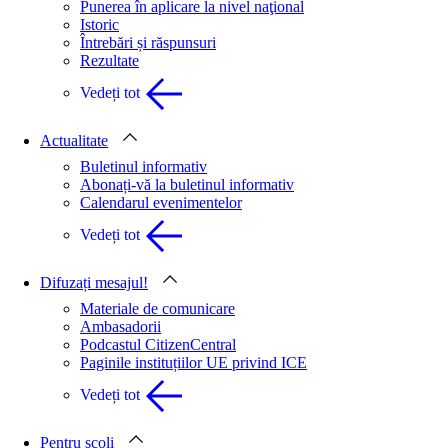
Punerea în aplicare la nivel naţional
Istoric
Întrebări și răspunsuri
Rezultate
Vedeți tot
Actualitate
Buletinul informativ
Abonați-vă la buletinul informativ
Calendarul evenimentelor
Vedeți tot
Difuzați mesajul!
Materiale de comunicare
Ambasadorii
Podcastul CitizenCentral
Paginile instituțiilor UE privind ICE
Vedeți tot
Pentru școli