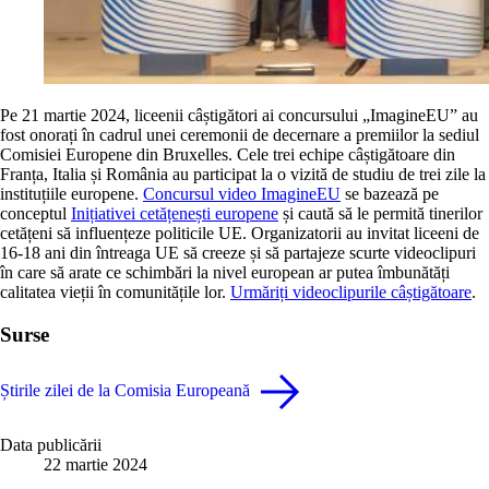
Pe 21 martie 2024, liceenii câștigători ai concursului „ImagineEU” au
fost onorați în cadrul unei ceremonii de decernare a premiilor la sediul
Comisiei Europene din Bruxelles. Cele trei echipe câștigătoare din
Franța, Italia și România au participat la o vizită de studiu de trei zile la
instituțiile europene.
Concursul video ImagineEU
se bazează pe
conceptul
Inițiativei cetățenești europene
și caută să le permită tinerilor
cetățeni să influențeze politicile UE. Organizatorii au invitat liceeni de
16-18 ani din întreaga UE să creeze și să partajeze scurte videoclipuri
în care să arate ce schimbări la nivel european ar putea îmbunătăți
calitatea vieții în comunitățile lor.
Urmăriți videoclipurile câștigătoare
.
Surse
Știrile zilei de la Comisia Europeană
Data publicării
22 martie 2024