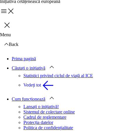
Inițiativa cetățenească europeană
Menu
Închideți
Menu
Back
Prima pagină
Căutați o inițiativă
Statistici privind ciclul de viață al ICE
Vedeți tot
Cum funcționează
Lansați o inițiativă!
Sistemul de colectare online
Cadrul de reglementare
Protecția datelor
Politica de confidențialitate