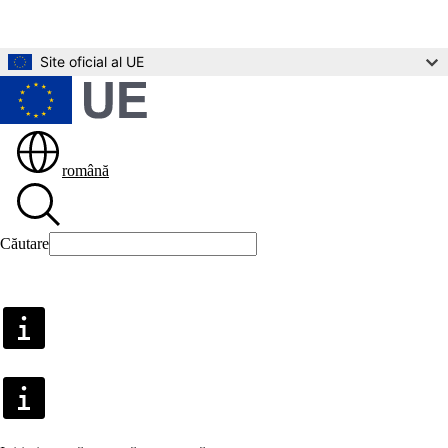
Direct la conținutul principal
Site oficial al UE
română
Căutare
Căutare