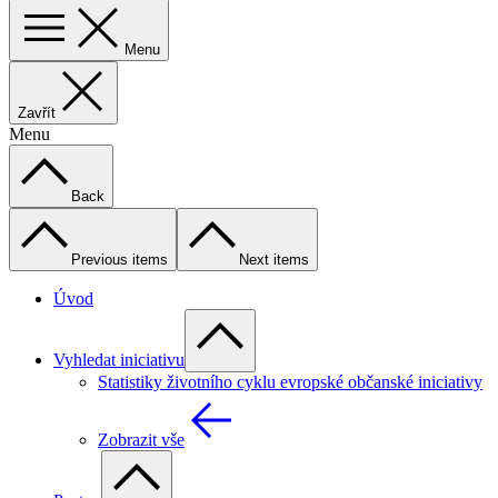
Menu
Zavřít
Menu
Back
Previous items
Next items
Úvod
Vyhledat iniciativu
Statistiky životního cyklu evropské občanské iniciativy
Zobrazit vše