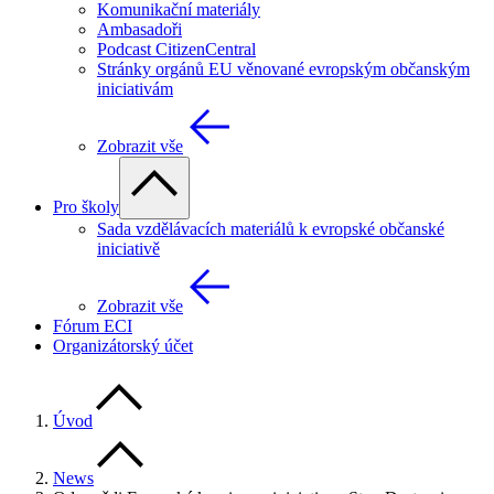
Komunikační materiály
Ambasadoři
Podcast CitizenCentral
Stránky orgánů EU věnované evropským občanským
iniciativám
Zobrazit vše
Pro školy
Sada vzdělávacích materiálů k evropské občanské
iniciativě
Zobrazit vše
Fórum ECI
Organizátorský účet
Úvod
News