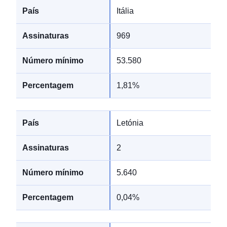
Itália
969
53.580
1,81%
Letónia
2
5.640
0,04%