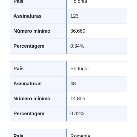
Polónia
123
36.660
0,34%
Portugal
48
14.805
0,32%
Roménia