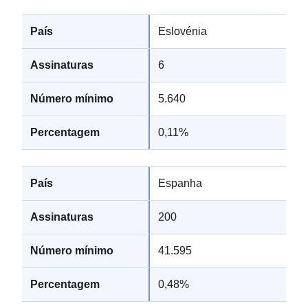
Eslovénia
6
5.640
0,11%
Espanha
200
41.595
0,48%