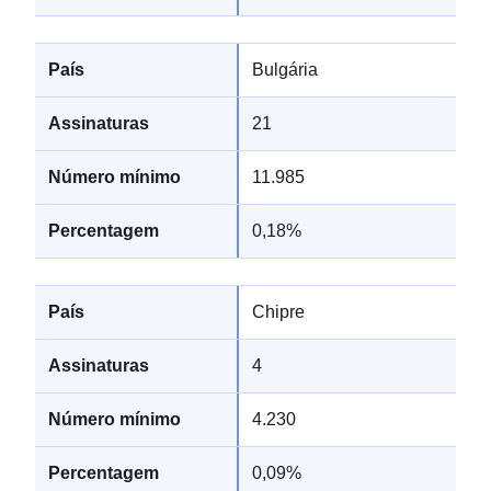
Bulgária
21
11.985
0,18%
Chipre
4
4.230
0,09%