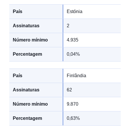
Estónia
2
4.935
0,04%
Finlândia
62
9.870
0,63%