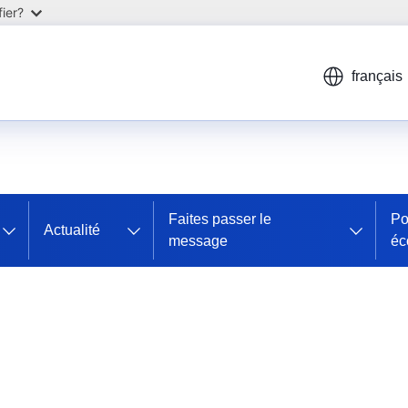
ier?
français
Faites passer le
Po
Actualité
message
éc