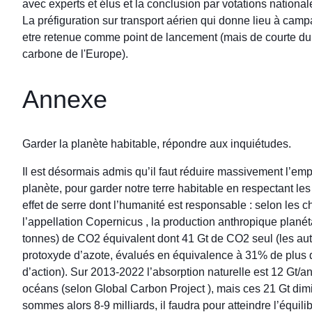
avec experts et élus et la conclusion par votations nation
La préfiguration sur transport aérien qui donne lieu à ca
etre retenue comme point de lancement (mais de courte du
carbone de l'Europe).
Annexe
Garder la planète habitable, répondre aux inquiétudes.
Il est désormais admis qu’il faut réduire massivement l’emp
planète, pour garder notre terre habitable en respectant les
effet de serre dont l’humanité est responsable : selon le
l’appellation Copernicus , la production anthropique planét
tonnes) de CO2 équivalent dont 41 Gt de CO2 seul (les aut
protoxyde d’azote, évalués en équivalence à 31% de plus q
d’action). Sur 2013-2022 l’absorption naturelle est 12 Gt/an
océans (selon Global Carbon Project ), mais ces 21 Gt dim
sommes alors 8-9 milliards, il faudra pour atteindre l’équ