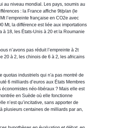
’hui au niveau mondial. Les pays, soumis au
érences : la France affiche 9t/p/an (le
4 Mt l’empreinte française en CO2e avec
Mt, la différence est liée aux importations
a à 18, les États-Unis à 20 et la Roumanie
nous n’avons pas réduit l’empreinte à 2t
 20 à 2, les chinois de 6 à 2, les africains
quotas industriels qui n'a pas montré de
couté 6 milliards d’euros aux États Membres
s économistes néo-libéraux ? Mais elle est
émontrée en Suède où elle fonctionne
le n’est qu’incitative, sans apporter de
à plusieurs centaines de milliards par an,
s ces hypothèses en évaluation et débat, en