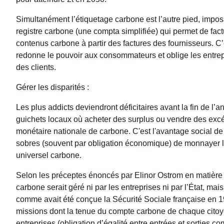
Simultanément l’étiquetage carbone est l’autre pied, impos
registre carbone (une compta simplifiée) qui permet de fact
contenus carbone à partir des factures des fournisseurs. C’
redonne le pouvoir aux consommateurs et oblige les entrep
des clients.
Gérer les disparités :
Les plus addicts deviendront déficitaires avant la fin de l’a
guichets locaux où acheter des surplus ou vendre des excéd
monétaire nationale de carbone. C'est l'avantage social de 
sobres (souvent par obligation économique) de monnayer l
universel carbone.
Selon les préceptes énoncés par Elinor Ostrom en matièr
carbone serait géré ni par les entreprises ni par l’État, m
comme avait été conçue la Sécurité Sociale française en 1
missions dont la tenue du compte carbone de chaque citoye
entreprises (obligation d’égalité entre entrées et sorties c