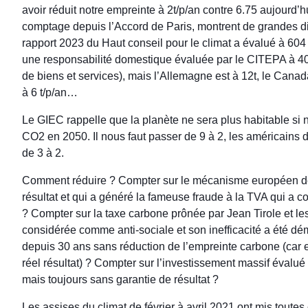
avoir réduit notre empreinte à 2t/p/an contre 6.75 aujourd
comptage depuis l’Accord de Paris, montrent de grandes diff
rapport 2023 du Haut conseil pour le climat a évalué à 60
une responsabilité domestique évaluée par le CITEPA à 400 
de biens et services), mais l’Allemagne est à 12t, le Canad
à 6 t/p/an…
Le GIEC rappelle que la planète ne sera plus habitable si 
CO2 en 2050. Il nous faut passer de 9 à 2, les américains de
de 3 à 2.
Comment réduire ? Compter sur le mécanisme européen de 
résultat et qui a généré la fameuse fraude à la TVA qui a 
? Compter sur la taxe carbone prônée par Jean Tirole et le
considérée comme anti-sociale et son inefficacité a été d
depuis 30 ans sans réduction de l’empreinte carbone (car el
réel résultat) ? Compter sur l’investissement massif évalué 
mais toujours sans garantie de résultat ?
Les assises du climat de février à avril 2021 ont mis toute