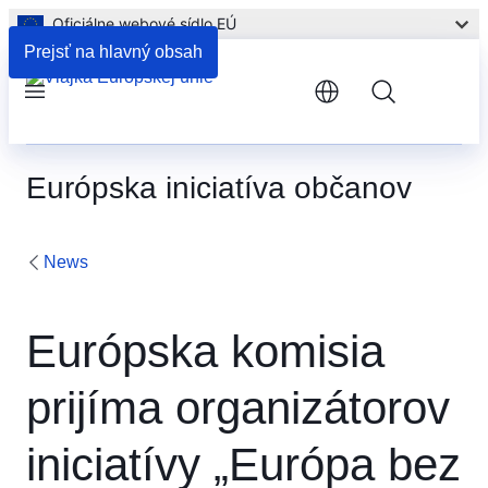
Oficiálne webové sídlo EÚ
Prejsť na hlavný obsah
Menu
Európska iniciatíva občanov
News
Európska komisia
prijíma organizátorov
iniciatívy „Európa bez