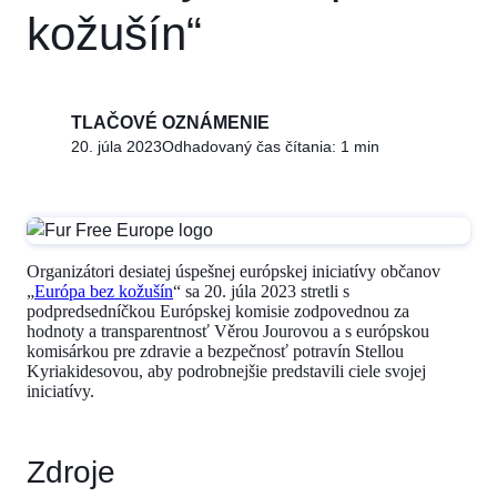
kožušín“
TLAČOVÉ OZNÁMENIE
20. júla 2023
Odhadovaný čas čítania: 1 min
Organizátori desiatej úspešnej európskej iniciatívy občanov
„
Európa bez kožušín
“ sa 20. júla 2023 stretli s
podpredsedníčkou Európskej komisie zodpovednou za
hodnoty a transparentnosť Věrou Jourovou a s európskou
komisárkou pre zdravie a bezpečnosť potravín Stellou
Kyriakidesovou, aby podrobnejšie predstavili ciele svojej
iniciatívy.
Zdroje