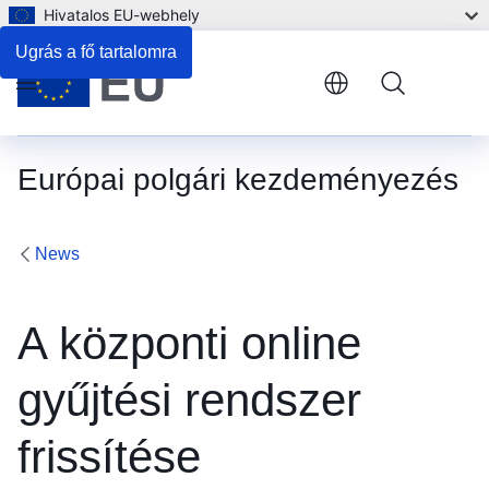
Hivatalos EU-webhely
Ugrás a fő tartalomra
Menu
Európai polgári kezdeményezés
News
A központi online
gyűjtési rendszer
frissítése