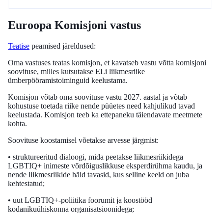
Euroopa Komisjoni vastus
Teatise
peamised järeldused:
Oma vastuses teatas komisjon, et kavatseb vastu võtta komisjoni
soovituse, milles kutsutakse ELi liikmesriike
ümberpööramistoiminguid keelustama.
Komisjon võtab oma soovituse vastu 2027. aastal ja võtab
kohustuse toetada riike nende püüetes need kahjulikud tavad
keelustada. Komisjon teeb ka ettepaneku täiendavate meetmete
kohta.
Soovituse koostamisel võetakse arvesse järgmist:
• struktureeritud dialoogi, mida peetakse liikmesriikidega
LGBTIQ+ inimeste võrdõiguslikkuse eksperdirühma kaudu, ja
nende liikmesriikide häid tavasid, kus selline keeld on juba
kehtestatud;
• uut LGBTIQ+-poliitika foorumit ja koostööd
kodanikuühiskonna organisatsioonidega;