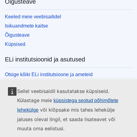
Õigusteave
Keeled meie veebisaitidel
Isikuandmete kaitse
Õigusteave
Küpsised
ELi institutsioonid ja asutused
Otsige kõiki ELi institutsioone ja ameteid
Sellel veebisaidil kasutatakse küpsiseid.
Külastage meie
küpsistega seotud põhimõtete
või klõpsake mis tahes lehekülje
lehekülge
jaluses oleval lingil, et saada lisateavet või
muuta oma eelistusi.