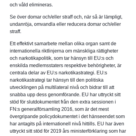
och våld elimineras.
Se över domar och/eller straff och, när så är lämpligt,
undanröja, omvandla eller reducera domar och/eller
straff.
Ett effektivt samarbete mellan olika organ samt de
internationella riktlinjerna om mänskliga rättigheter
och narkotikapolitik, som tar hänsyn till EU:s och
enskilda medlemsstaters respektive behörigheter, är
centrala delar av EU:s narkotikastrategi. EU:s
narkotikastrategi tar hänsyn till den politiska
utvecklingen på multilateral nivå och bidrar till att
snabba upp dess genomförande. EU har uttryckt sitt
stöd för slutdokumentet från den extra sessionen i
FN:s generalförsamling 2016, som är det mest
övergripande policydokumentet i det hänseendet som
har antagits på internationell nivå hittills. EU har även
uttryckt sitt stöd för 2019 års ministerförklaring som har