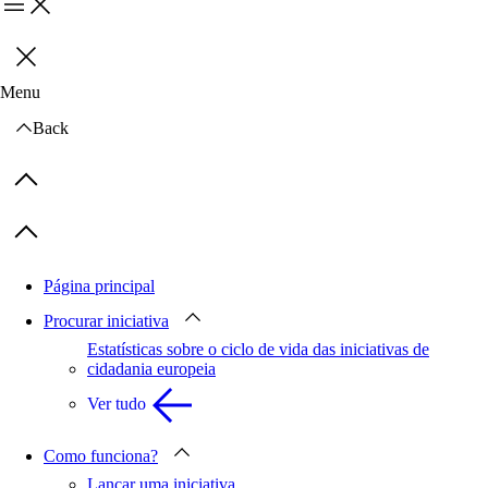
Menu
Fechar
Menu
Back
Previous items
Next items
Página principal
Procurar iniciativa
Estatísticas sobre o ciclo de vida das iniciativas de
cidadania europeia
Ver tudo
Como funciona?
Lançar uma iniciativa