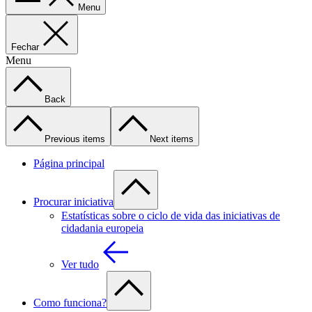
Menu
Fechar
Menu
Back
Previous items
Next items
Página principal
Procurar iniciativa
Estatísticas sobre o ciclo de vida das iniciativas de
cidadania europeia
Ver tudo
Como funciona?