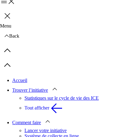
Menu
Fermer
Menu
Back
Previous items
Next items
Accueil
Trouver l’initiative
Statistiques sur le cycle de vie des ICE
Tout afficher
Comment faire
Lancer votre initiative
Système de collecte en ligne