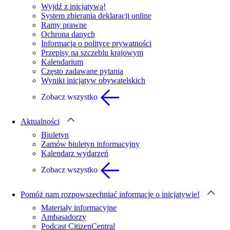
Wyjdź z inicjatywą!
System zbierania deklaracji online
Ramy prawne
Ochrona danych
Informacja o polityce prywatności
Przepisy na szczeblu krajowym
Kalendarium
Często zadawane pytania
Wyniki inicjatyw obywatelskich
Zobacz wszystko
Aktualności
Biuletyn
Zamów biuletyn informacyjny
Kalendarz wydarzeń
Zobacz wszystko
Pomóż nam rozpowszechniać informacje o inicjatywie!
Materiały informacyjne
Ambasadorzy
Podcast CitizenCentral