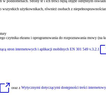
ych w poddomenach. Strony te i ich treści będą objęte odrębnym oświa
 o wszystkich użytkownikach, również osobach z niepełnosprawnościa
atury
ego czytnika ekranu i oprogramowania do rozpoznawania mowy (na kom
ącą stron internetowych i aplikacji mobilnych EN 301 549 v.3.2.1
oraz z
Wytycznymi dotyczącymi dostępności treści internet