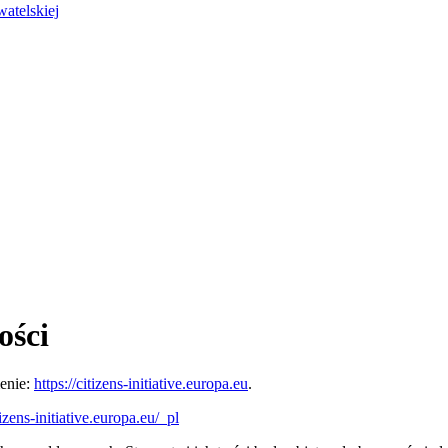
watelskiej
ości
enie:
https://citizens-initiative.europa.eu
.
tizens-initiative.europa.eu/_pl