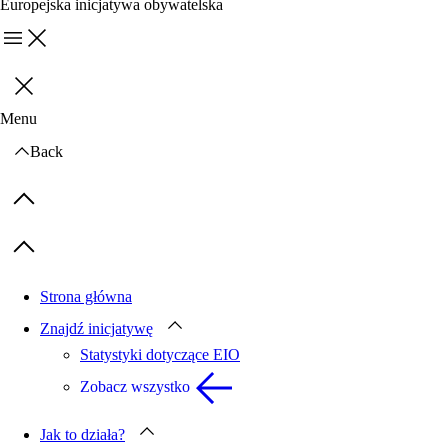
Europejska inicjatywa obywatelska
Menu
Zamknij
Menu
Back
Previous items
Next items
Strona główna
Znajdź inicjatywę
Statystyki dotyczące EIO
Zobacz wszystko
Jak to działa?