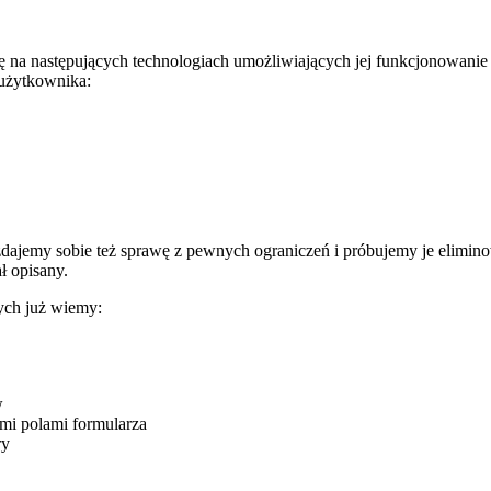
a się na następujących technologiach umożliwiających jej funkcjonowan
 użytkownika:
 zdajemy sobie też sprawę z pewnych ograniczeń i próbujemy je elimino
ł opisany.
rych już wiemy:
w
mi polami formularza
ry