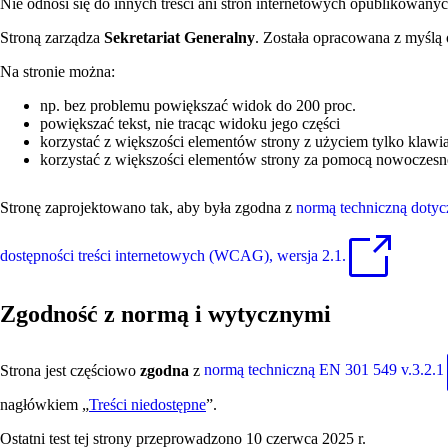
Nie odnosi się do innych treści ani stron internetowych opublikowan
Stroną zarządza
Sekretariat Generalny
. Została opracowana z myślą
Na stronie można:
np. bez problemu powiększać widok do 200 proc.
powiększać tekst, nie tracąc widoku jego części
korzystać z większości elementów strony z użyciem tylko klawi
korzystać z większości elementów strony za pomocą nowoczesn
Stronę zaprojektowano tak, aby była zgodna z
normą techniczną dotycz
dostępności treści internetowych (WCAG), wersja 2.1.
Zgodność z normą i wytycznymi
Strona jest częściowo
zgodna
z
normą techniczną EN 301 549 v.3.2.1
nagłówkiem „
Treści niedostępne
”.
Ostatni test tej strony przeprowadzono 10 czerwca 2025 r.