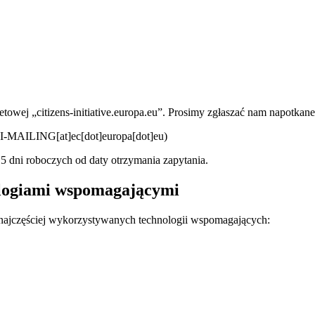
owej „citizens-initiative.europa.eu”. Prosimy zgłaszać nam napotkane
-MAILING[at]ec[dot]europa[dot]eu)
5 dni roboczych od daty otrzymania zapytania.
ologiami wspomagającymi
ch najczęściej wykorzystywanych technologii wspomagających: