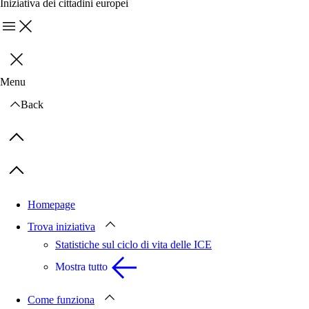
Iniziativa dei cittadini europei
Menu
Chiudi
Menu
Back
Previous items
Next items
Homepage
Trova iniziativa
Statistiche sul ciclo di vita delle ICE
Mostra tutto
Come funziona