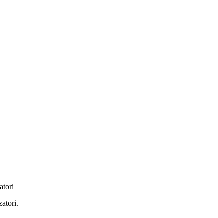
atori
zatori.