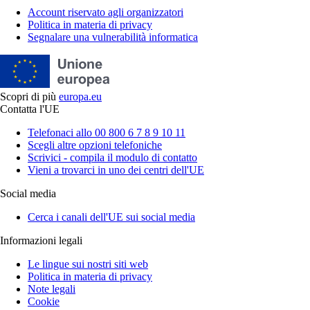
Account riservato agli organizzatori
Politica in materia di privacy
Segnalare una vulnerabilità informatica
Scopri di più
europa.eu
Contatta l'UE
Telefonaci allo 00 800 6 7 8 9 10 11
Scegli altre opzioni telefoniche
Scrivici - compila il modulo di contatto
Vieni a trovarci in uno dei centri dell'UE
Social media
Cerca i canali dell'UE sui social media
Informazioni legali
Le lingue sui nostri siti web
Politica in materia di privacy
Note legali
Cookie