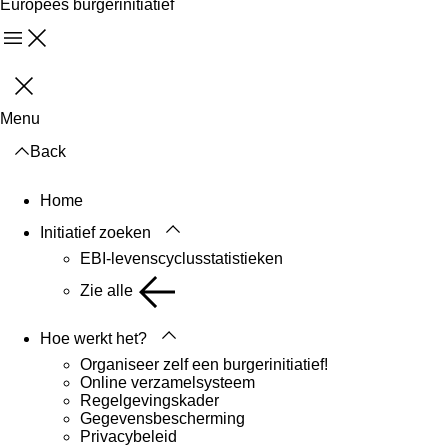
Europees burgerinitiatief
Menu
Sluiten
Menu
Back
Home
Initiatief zoeken
EBI-levenscyclusstatistieken
Zie alle
Hoe werkt het?
Organiseer zelf een burgerinitiatief!
Online verzamelsysteem
Regelgevingskader
Gegevensbescherming
Privacybeleid