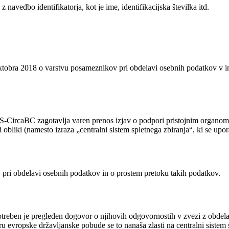
 navedbo identifikatorja, kot je ime, identifikacijska številka itd.
obra 2018 o varstvu posameznikov pri obdelavi osebnih podatkov v inst
S-CircaBC zagotavlja varen prenos izjav o podpori pristojnim organom dr
ni obliki (namesto izraza „centralni sistem spletnega zbiranja“, ki se upo
 pri obdelavi osebnih podatkov in o prostem pretoku takih podatkov.
otreben je pregleden dogovor o njihovih odgovornostih v zvezi z obde
 evropske državljanske pobude se to nanaša zlasti na centralni sistem 