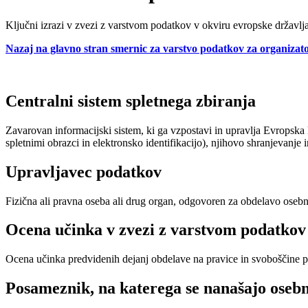
Ključni izrazi v zvezi z varstvom podatkov v okviru evropske državl
Nazaj na glavno stran smernic za varstvo podatkov za organizat
Centralni sistem spletnega zbiranja
Zavarovan informacijski sistem, ki ga vzpostavi in upravlja Evropska
spletnimi obrazci in elektronsko identifikacijo), njihovo shranjevanj
Upravljavec podatkov
Fizična ali pravna oseba ali drug organ, odgovoren za obdelavo osebn
Ocena učinka v zvezi z varstvom podatkov
Ocena učinka predvidenih dejanj obdelave na pravice in svoboščine p
Posameznik, na katerega se nanašajo osebn