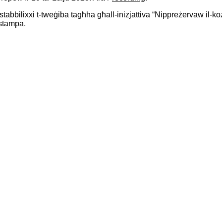
istabbilixxi t-tweġiba tagħha għall-inizjattiva “Nippreżervaw il-
-istampa
.