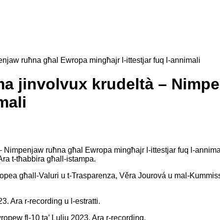
njaw ruħna għal Ewropa mingħajr l-ittestjar fuq l-annimali
 ma jinvolvux krudeltà – Nim
mali
 – Nimpenjaw ruħna għal Ewropa mingħajr l-ittestjar fuq l-annima
Ara t-
tħabbira għall-istampa
.
opea għall-Valuri u t-Trasparenza, Věra Jourová u mal-Kummissa
3. Ara r-
recording
u l-
estratti
.
ropew fl-10 ta’ Lulju 2023. Ara r-
recording
.