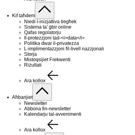
Kif taħdem
Niedi l-inizjattiva tiegħek
Sistema ta’ ġbir online
Qafas regolatorju
Il-protezzjoni tad-<i>data</i>
Politika dwar il-privatezza
L-implimentazzjoni fil-livell nazzjonali
Storja
Mistoqsijiet Frekwenti
Riżultati
Ara kollox
Aħbarijiet
Newsletter
Abbona fin-newsletter
Kalendarju tal-avvenimenti
Ara kollox