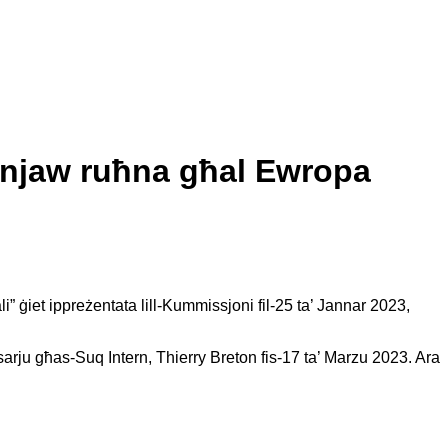
penjaw ruħna għal Ewropa
li
” ġiet ippreżentata lill-Kummissjoni fil-25 ta’ Jannar 2023,
rju għas-Suq Intern, Thierry Breton fis-17 ta’ Marzu 2023. Ara