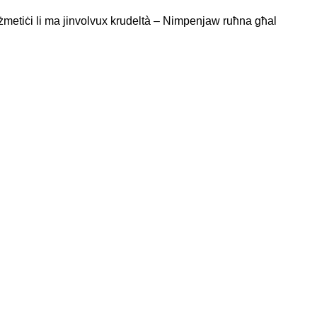
kożmetiċi li ma jinvolvux krudeltà – Nimpenjaw ruħna għal