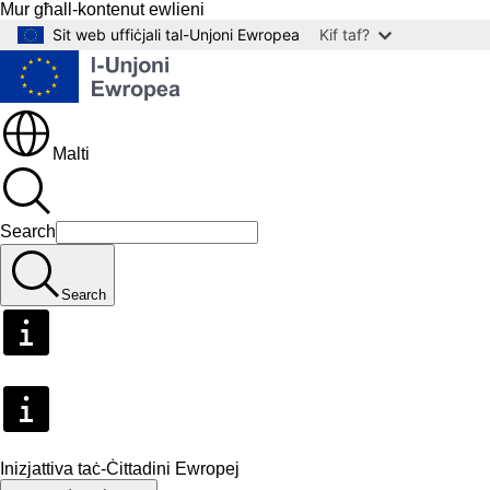
Mur għall-kontenut ewlieni
Sit web uffiċjali tal-Unjoni Ewropea
Kif taf?
Malti
Search
Search
Inizjattiva taċ-Ċittadini Ewropej