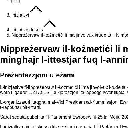
Inizjattivi
Initiative details
Nippreżervaw il-kożmetiċi li ma jinvolvux krudeltà – Nimpe
Nippreżervaw il-kożmetiċi li
mingħajr l-ittestjar fuq l-anni
Preżentazzjoni u eżami
L-inizjattiva “
Nippreżervaw il-kożmetiċi li ma jinvolvux krudeltà
wara li ġabret 1,217,916-il
dikjarazzjoni ta’ appoġġ ivverifikata. 
L-organizzaturi ltaqgħu mal-Viċi President tal-Kummissjoni Ewr
r-
rappurtar bir-ritratti
.
Saret seduta pubblika fil-Parlament Ewropew fil-25 ta’ Mejju 202
L-inizjattiva ġiet diskussa fis-sessjoni plenarja tal-Parlament Ew