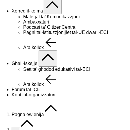
Xerred il-kelma
Materjal ta’ Komunikazzjoni
Ambaxxaturi
Podcast ta’ CitizenCentral
Paġni tal-istituzzjonijiet tal-UE dwar l-ECI
Ara kollox
Għall-iskejjel
Sett ta’ għodod edukattivi tal-ECI
Ara kollox
Forum tal-IĊE:
Kont tal-organizzaturi
Paġna ewlenija
…