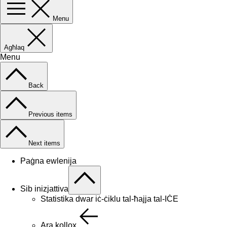
Menu
Agħlaq
Menu
Back
Previous items
Next items
Paġna ewlenija
Sib inizjattiva
Statistika dwar iċ-ċiklu tal-ħajja tal-IĊE
Ara kollox