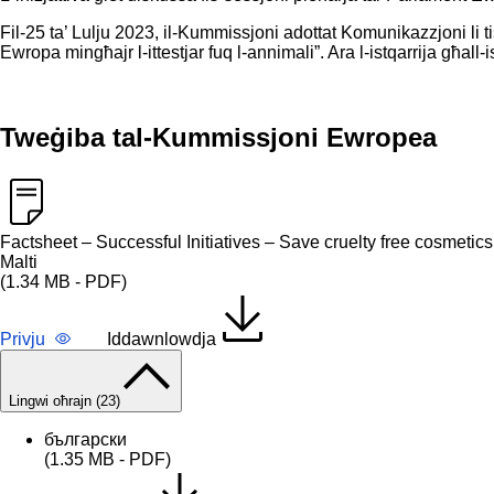
Fil-25 ta’ Lulju 2023, il-Kummissjoni adottat Komunikazzjoni li t
Ewropa mingħajr l-ittestjar fuq l-annimali”. Ara l-
istqarrija għall
Tweġiba tal-Kummissjoni Ewropea
Factsheet – Successful Initiatives – Save cruelty free cosmetics
Malti
(1.34 MB - PDF)
Privju
Iddawnlowdja
Lingwi oħrajn (23)
български
(1.35 MB - PDF)